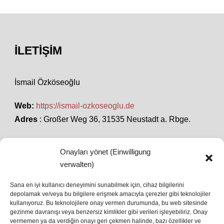
İLETIŞIM
İsmail Özköseoğlu
Web:
https://ismail-ozkoseoglu.de
Adres
: Großer Weg 36, 31535 Neustadt a. Rbge.
Onayları yönet (Einwilligung
SON HABERLER
verwalten)
Sana en iyi kullanıcı deneyimini sunabilmek için, cihaz bilgilerini
depolamak ve/veya bu bilgilere erişmek amacıyla çerezler gibi teknolojiler
İstanbul’da Avrupa Ligi Finali: Freiburg ve Aston
kullanıyoruz. Bu teknolojilere onay vermen durumunda, bu web sitesinde
Villa Boğaz’da Tarih Yazmaya Hazırlanıyor
gezinme davranışı veya benzersiz kimlikler gibi verileri işleyebiliriz. Onay
08 May 2026
vermemen ya da verdiğin onayı geri çekmen halinde, bazı özellikler ve