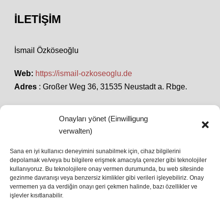
İLETIŞIM
İsmail Özköseoğlu
Web:
https://ismail-ozkoseoglu.de
Adres
: Großer Weg 36, 31535 Neustadt a. Rbge.
Onayları yönet (Einwilligung
SON HABERLER
verwalten)
Sana en iyi kullanıcı deneyimini sunabilmek için, cihaz bilgilerini
depolamak ve/veya bu bilgilere erişmek amacıyla çerezler gibi teknolojiler
İstanbul’da Avrupa Ligi Finali: Freiburg ve Aston
kullanıyoruz. Bu teknolojilere onay vermen durumunda, bu web sitesinde
Villa Boğaz’da Tarih Yazmaya Hazırlanıyor
gezinme davranışı veya benzersiz kimlikler gibi verileri işleyebiliriz. Onay
08 May 2026
vermemen ya da verdiğin onayı geri çekmen halinde, bazı özellikler ve
işlevler kısıtlanabilir.
Romanya Futbolunun Efsane İsmi Mircea