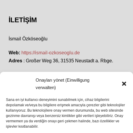
İLETIŞIM
İsmail Özköseoğlu
Web:
https://ismail-ozkoseoglu.de
Adres
: Großer Weg 36, 31535 Neustadt a. Rbge.
Onayları yönet (Einwilligung
SON HABERLER
verwalten)
Sana en iyi kullanıcı deneyimini sunabilmek için, cihaz bilgilerini
depolamak ve/veya bu bilgilere erişmek amacıyla çerezler gibi teknolojiler
İstanbul’da Avrupa Ligi Finali: Freiburg ve Aston
kullanıyoruz. Bu teknolojilere onay vermen durumunda, bu web sitesinde
Villa Boğaz’da Tarih Yazmaya Hazırlanıyor
gezinme davranışı veya benzersiz kimlikler gibi verileri işleyebiliriz. Onay
08 May 2026
vermemen ya da verdiğin onayı geri çekmen halinde, bazı özellikler ve
işlevler kısıtlanabilir.