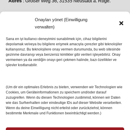
Adres
: Großer Weg 36, 31535 Neustadt a. Rbge.
Onayları yönet (Einwilligung
SON HABERLER
verwalten)
Sana en iyi kullanıcı deneyimini sunabilmek için, cihaz bilgilerini
depolamak ve/veya bu bilgilere erişmek amacıyla çerezler gibi teknolojiler
İstanbul’da Avrupa Ligi Finali: Freiburg ve Aston
kullanıyoruz. Bu teknolojilere onay vermen durumunda, bu web sitesinde
Villa Boğaz’da Tarih Yazmaya Hazırlanıyor
gezinme davranışı veya benzersiz kimlikler gibi verileri işleyebiliriz. Onay
08 May 2026
vermemen ya da verdiğin onayı geri çekmen halinde, bazı özellikler ve
işlevler kısıtlanabilir.
Romanya Futbolunun Efsane İsmi Mircea
Lucescu Hayatını Kaybetti
(Um dir ein optimales Erlebnis zu bieten, verwenden wir Technologien wie
17 Nis 2026
Cookies, um Geräteinformationen zu speichern und/oder darauf
zuzugreifen. Wenn du diesen Technologien zustimmst, können wir Daten
wie das Surfverhalten oder eindeutige IDs auf dieser Website verarbeiten.
Wenn du deine Einwilligung nicht erteilst oder zurückziehst, können
bestimmte Merkmale und Funktionen beeinträchtigt werden.)