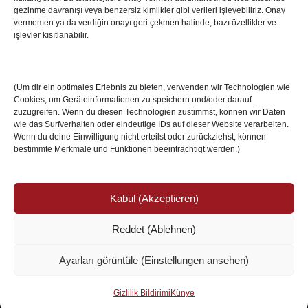
Villa Boğaz’da Tarih Yazmaya Hazırlanıyor
gezinme davranışı veya benzersiz kimlikler gibi verileri işleyebiliriz. Onay
08 May 2026
vermemen ya da verdiğin onayı geri çekmen halinde, bazı özellikler ve
işlevler kısıtlanabilir.
Romanya Futbolunun Efsane İsmi Mircea
Lucescu Hayatını Kaybetti
(Um dir ein optimales Erlebnis zu bieten, verwenden wir Technologien wie
17 Nis 2026
Cookies, um Geräteinformationen zu speichern und/oder darauf
zuzugreifen. Wenn du diesen Technologien zustimmst, können wir Daten
wie das Surfverhalten oder eindeutige IDs auf dieser Website verarbeiten.
Wenn du deine Einwilligung nicht erteilst oder zurückziehst, können
bestimmte Merkmale und Funktionen beeinträchtigt werden.)
Kabul (Akzeptieren)
Reddet (Ablehnen)
© Copyright 2024 /
Impressum/Site sahibi
/
Ayarları görüntüle (Einstellungen ansehen)
Datenschutzerklärung/Gizlilik ve Güvenlik
Ismail Özköseoğlu
Gizlilik Bildirimi
Künye