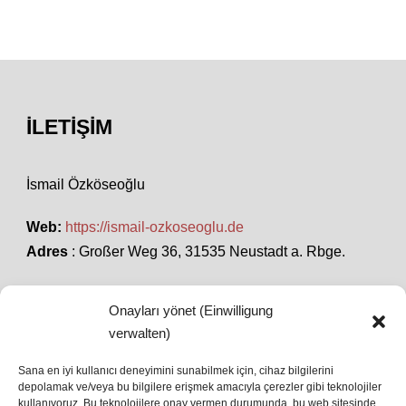
İLETIŞIM
İsmail Özköseoğlu
Web:
https://ismail-ozkoseoglu.de
Adres
: Großer Weg 36, 31535 Neustadt a. Rbge.
Onayları yönet (Einwilligung
SON HABERLER
verwalten)
Sana en iyi kullanıcı deneyimini sunabilmek için, cihaz bilgilerini
depolamak ve/veya bu bilgilere erişmek amacıyla çerezler gibi teknolojiler
İstanbul’da Avrupa Ligi Finali: Freiburg ve Aston
kullanıyoruz. Bu teknolojilere onay vermen durumunda, bu web sitesinde