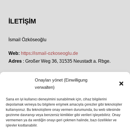
İLETIŞIM
İsmail Özköseoğlu
Web:
https://ismail-ozkoseoglu.de
Adres
: Großer Weg 36, 31535 Neustadt a. Rbge.
Onayları yönet (Einwilligung
SON HABERLER
verwalten)
Sana en iyi kullanıcı deneyimini sunabilmek için, cihaz bilgilerini
depolamak ve/veya bu bilgilere erişmek amacıyla çerezler gibi teknolojiler
İstanbul’da Avrupa Ligi Finali: Freiburg ve Aston
kullanıyoruz. Bu teknolojilere onay vermen durumunda, bu web sitesinde
Villa Boğaz’da Tarih Yazmaya Hazırlanıyor
gezinme davranışı veya benzersiz kimlikler gibi verileri işleyebiliriz. Onay
08 May 2026
vermemen ya da verdiğin onayı geri çekmen halinde, bazı özellikler ve
işlevler kısıtlanabilir.