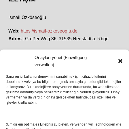
İsmail Özköseoğlu
Web:
https://ismail-ozkoseoglu.de
Adres
: Großer Weg 36, 31535 Neustadt a. Rbge.
Onayları yönet (Einwilligung
SON HABERLER
verwalten)
Sana en iyi kullanıcı deneyimini sunabilmek için, cihaz bilgilerini
depolamak ve/veya bu bilgilere erişmek amacıyla çerezler gibi teknolojiler
İstanbul’da Avrupa Ligi Finali: Freiburg ve Aston
kullanıyoruz. Bu teknolojilere onay vermen durumunda, bu web sitesinde
Villa Boğaz’da Tarih Yazmaya Hazırlanıyor
gezinme davranışı veya benzersiz kimlikler gibi verileri işleyebiliriz. Onay
08 May 2026
vermemen ya da verdiğin onayı geri çekmen halinde, bazı özellikler ve
işlevler kısıtlanabilir.
Romanya Futbolunun Efsane İsmi Mircea
Lucescu Hayatını Kaybetti
(Um dir ein optimales Erlebnis zu bieten, verwenden wir Technologien wie
17 Nis 2026