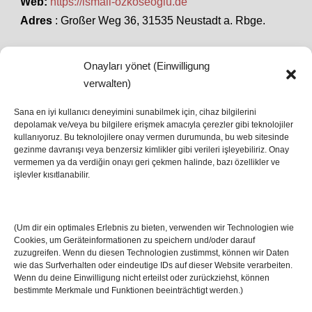
Web:
https://ismail-ozkoseoglu.de
Adres
: Großer Weg 36, 31535 Neustadt a. Rbge.
Onayları yönet (Einwilligung
SON HABERLER
verwalten)
Sana en iyi kullanıcı deneyimini sunabilmek için, cihaz bilgilerini
depolamak ve/veya bu bilgilere erişmek amacıyla çerezler gibi teknolojiler
İstanbul’da Avrupa Ligi Finali: Freiburg ve Aston
kullanıyoruz. Bu teknolojilere onay vermen durumunda, bu web sitesinde
Villa Boğaz’da Tarih Yazmaya Hazırlanıyor
gezinme davranışı veya benzersiz kimlikler gibi verileri işleyebiliriz. Onay
08 May 2026
vermemen ya da verdiğin onayı geri çekmen halinde, bazı özellikler ve
işlevler kısıtlanabilir.
Romanya Futbolunun Efsane İsmi Mircea
Lucescu Hayatını Kaybetti
(Um dir ein optimales Erlebnis zu bieten, verwenden wir Technologien wie
17 Nis 2026
Cookies, um Geräteinformationen zu speichern und/oder darauf
zuzugreifen. Wenn du diesen Technologien zustimmst, können wir Daten
wie das Surfverhalten oder eindeutige IDs auf dieser Website verarbeiten.
Wenn du deine Einwilligung nicht erteilst oder zurückziehst, können
bestimmte Merkmale und Funktionen beeinträchtigt werden.)