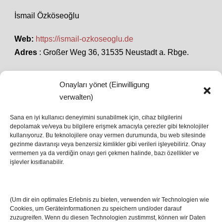
İsmail Özköseoğlu
Web:
https://ismail-ozkoseoglu.de
Adres
: Großer Weg 36, 31535 Neustadt a. Rbge.
Onayları yönet (Einwilligung
SON HABERLER
verwalten)
Sana en iyi kullanıcı deneyimini sunabilmek için, cihaz bilgilerini
depolamak ve/veya bu bilgilere erişmek amacıyla çerezler gibi teknolojiler
İstanbul’da Avrupa Ligi Finali: Freiburg ve Aston
kullanıyoruz. Bu teknolojilere onay vermen durumunda, bu web sitesinde
Villa Boğaz’da Tarih Yazmaya Hazırlanıyor
gezinme davranışı veya benzersiz kimlikler gibi verileri işleyebiliriz. Onay
08 May 2026
vermemen ya da verdiğin onayı geri çekmen halinde, bazı özellikler ve
işlevler kısıtlanabilir.
Romanya Futbolunun Efsane İsmi Mircea
Lucescu Hayatını Kaybetti
(Um dir ein optimales Erlebnis zu bieten, verwenden wir Technologien wie
17 Nis 2026
Cookies, um Geräteinformationen zu speichern und/oder darauf
zuzugreifen. Wenn du diesen Technologien zustimmst, können wir Daten