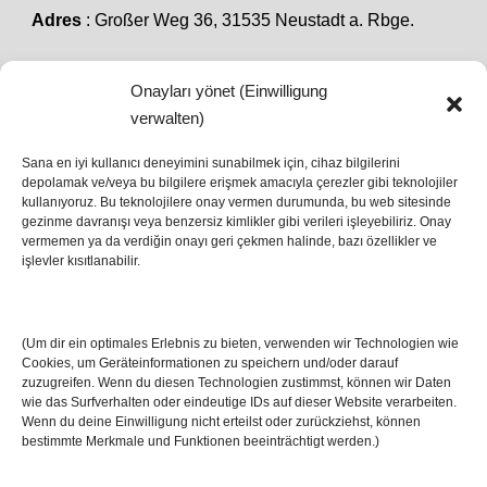
Adres
: Großer Weg 36, 31535 Neustadt a. Rbge.
Onayları yönet (Einwilligung
SON HABERLER
verwalten)
Sana en iyi kullanıcı deneyimini sunabilmek için, cihaz bilgilerini
depolamak ve/veya bu bilgilere erişmek amacıyla çerezler gibi teknolojiler
İstanbul’da Avrupa Ligi Finali: Freiburg ve Aston
kullanıyoruz. Bu teknolojilere onay vermen durumunda, bu web sitesinde
Villa Boğaz’da Tarih Yazmaya Hazırlanıyor
gezinme davranışı veya benzersiz kimlikler gibi verileri işleyebiliriz. Onay
08 May 2026
vermemen ya da verdiğin onayı geri çekmen halinde, bazı özellikler ve
işlevler kısıtlanabilir.
Romanya Futbolunun Efsane İsmi Mircea
Lucescu Hayatını Kaybetti
(Um dir ein optimales Erlebnis zu bieten, verwenden wir Technologien wie
17 Nis 2026
Cookies, um Geräteinformationen zu speichern und/oder darauf
zuzugreifen. Wenn du diesen Technologien zustimmst, können wir Daten
wie das Surfverhalten oder eindeutige IDs auf dieser Website verarbeiten.
Wenn du deine Einwilligung nicht erteilst oder zurückziehst, können
bestimmte Merkmale und Funktionen beeinträchtigt werden.)