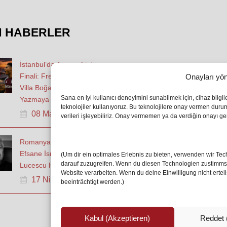
N HABERLER
İstanbul’da Avrupa Ligi
Finali: Freiburg ve Aston
Onayları yön
Villa Boğaz’da Tarih
Sana en iyi kullanıcı deneyimini sunabilmek için, cihaz bilgi
Yazmaya Hazırlanıyor
teknolojiler kullanıyoruz. Bu teknolojilere onay vermen dur
08 May 2026
verileri işleyebiliriz. Onay vermemen ya da verdiğin onayı geri
Romanya Futbolunun
Efsane İsmi Mircea
(Um dir ein optimales Erlebnis zu bieten, verwenden wir T
darauf zuzugreifen. Wenn du diesen Technologien zustimmst,
Lucescu Hayatını Kaybetti
Website verarbeiten. Wenn du deine Einwilligung nicht erte
17 Nis 2026
beeinträchtigt werden.)
Kabul (Akzeptieren)
Reddet 