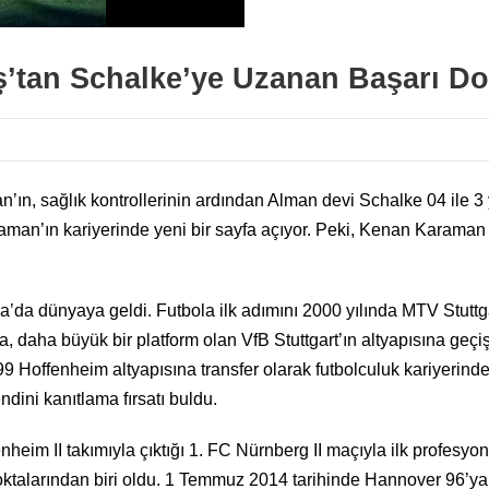
’tan Schalke’ye Uzanan Başarı Dol
’ın, sağlık kontrollerinin ardından Alman devi Schalke 04 ile 3
aman’ın kariyerinde yeni bir sayfa açıyor. Peki, Kenan Karaman 
a dünyaya geldi. Futbola ilk adımını 2000 yılında MTV Stuttgart
a, daha büyük bir platform olan VfB Stuttgart’ın altyapısına geçi
9 Hoffenheim altyapısına transfer olarak futbolculuk kariyerinde
dini kanıtlama fırsatı buldu.
im II takımıyla çıktığı 1. FC Nürnberg II maçıyla ilk profesyo
oktalarından biri oldu. 1 Temmuz 2014 tarihinde Hannover 96’ya