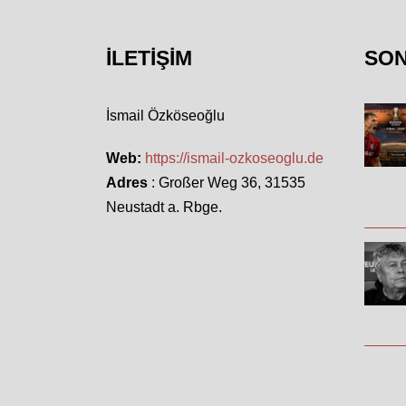
İLETIŞIM
SO
İsmail Özköseoğlu
Web:
https://ismail-ozkoseoglu.de
Adres
: Großer Weg 36, 31535
Neustadt a. Rbge.