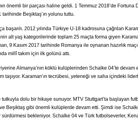
ımın önemli bir parçası haline geldi. 1 Temmuz 2018’de Fortuna 
tarihinde Beşiktaş’ın yolunu tuttu.
ça başarılı. 2012 yılında Türkiye U-18 kadrosuna çağrılan Karama
e’nin alt yaş kategorilerinde toplam 25 maçta forma giyen Karaman
an, 9 Kasım 2017 tarihinde Romanya ile oynanan hazırlık maçınd
 millî takım için ilk golünü attı.
riyerine Almanya’nın köklü kulüplerinden Schalke 04’te devam e
taşıyor. Karaman’ın tecrübesi, yeteneği ve saha içindeki lider
 tutkuyla dolu bir hikaye sunuyor. MTV Stuttgart’ta başlayan fut
 Beşiktaş gibi önemli kulüplerde devam etti. Şimdi ise Schalke 
er sürdürmesi bekleniyor. Schalke 04 ve Türk futbolseverler, K