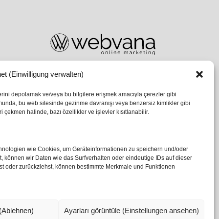
et (Einwilligung verwalten)
lerini depolamak ve/veya bu bilgilere erişmek amacıyla çerezler gibi
umunda, bu web sitesinde gezinme davranışı veya benzersiz kimlikler gibi
 çekmen halinde, bazı özellikler ve işlevler kısıtlanabilir.
echnologien wie Cookies, um Geräteinformationen zu speichern und/oder
 können wir Daten wie das Surfverhalten oder eindeutige IDs auf dieser
ilst oder zurückziehst, können bestimmte Merkmale und Funktionen
(Ablehnen)
Ayarları görüntüle (Einstellungen ansehen)