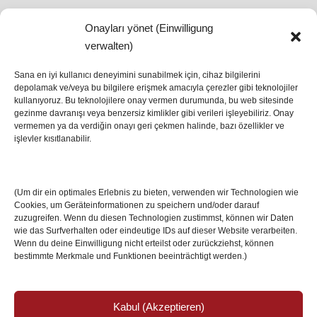
Onayları yönet (Einwilligung
SON HABERLER
verwalten)
Sana en iyi kullanıcı deneyimini sunabilmek için, cihaz bilgilerini
depolamak ve/veya bu bilgilere erişmek amacıyla çerezler gibi teknolojiler
İstanbul’da Avrupa Ligi Finali: Freiburg ve Aston
kullanıyoruz. Bu teknolojilere onay vermen durumunda, bu web sitesinde
Villa Boğaz’da Tarih Yazmaya Hazırlanıyor
gezinme davranışı veya benzersiz kimlikler gibi verileri işleyebiliriz. Onay
08 May 2026
vermemen ya da verdiğin onayı geri çekmen halinde, bazı özellikler ve
işlevler kısıtlanabilir.
Romanya Futbolunun Efsane İsmi Mircea
Lucescu Hayatını Kaybetti
(Um dir ein optimales Erlebnis zu bieten, verwenden wir Technologien wie
17 Nis 2026
Cookies, um Geräteinformationen zu speichern und/oder darauf
zuzugreifen. Wenn du diesen Technologien zustimmst, können wir Daten
wie das Surfverhalten oder eindeutige IDs auf dieser Website verarbeiten.
Wenn du deine Einwilligung nicht erteilst oder zurückziehst, können
bestimmte Merkmale und Funktionen beeinträchtigt werden.)
Kabul (Akzeptieren)