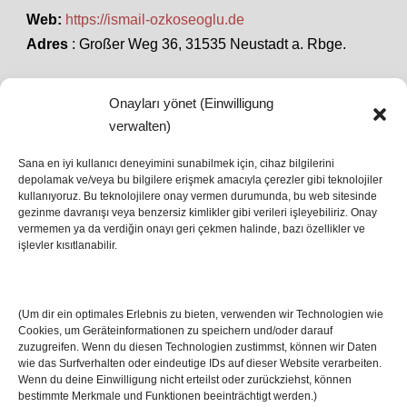
Web:
https://ismail-ozkoseoglu.de
Adres
: Großer Weg 36, 31535 Neustadt a. Rbge.
Onayları yönet (Einwilligung
SON HABERLER
verwalten)
Sana en iyi kullanıcı deneyimini sunabilmek için, cihaz bilgilerini
depolamak ve/veya bu bilgilere erişmek amacıyla çerezler gibi teknolojiler
İstanbul’da Avrupa Ligi Finali: Freiburg ve Aston
kullanıyoruz. Bu teknolojilere onay vermen durumunda, bu web sitesinde
Villa Boğaz’da Tarih Yazmaya Hazırlanıyor
gezinme davranışı veya benzersiz kimlikler gibi verileri işleyebiliriz. Onay
08 May 2026
vermemen ya da verdiğin onayı geri çekmen halinde, bazı özellikler ve
işlevler kısıtlanabilir.
Romanya Futbolunun Efsane İsmi Mircea
Lucescu Hayatını Kaybetti
(Um dir ein optimales Erlebnis zu bieten, verwenden wir Technologien wie
17 Nis 2026
Cookies, um Geräteinformationen zu speichern und/oder darauf
zuzugreifen. Wenn du diesen Technologien zustimmst, können wir Daten
wie das Surfverhalten oder eindeutige IDs auf dieser Website verarbeiten.
Wenn du deine Einwilligung nicht erteilst oder zurückziehst, können
bestimmte Merkmale und Funktionen beeinträchtigt werden.)