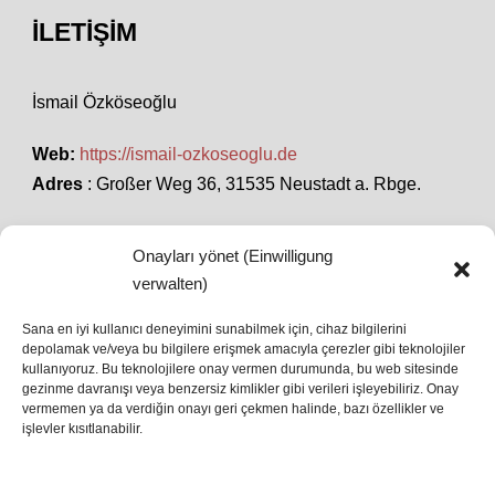
İLETIŞIM
İsmail Özköseoğlu
Web:
https://ismail-ozkoseoglu.de
Adres
: Großer Weg 36, 31535 Neustadt a. Rbge.
Onayları yönet (Einwilligung
SON HABERLER
verwalten)
Sana en iyi kullanıcı deneyimini sunabilmek için, cihaz bilgilerini
depolamak ve/veya bu bilgilere erişmek amacıyla çerezler gibi teknolojiler
İstanbul’da Avrupa Ligi Finali: Freiburg ve Aston
kullanıyoruz. Bu teknolojilere onay vermen durumunda, bu web sitesinde
Villa Boğaz’da Tarih Yazmaya Hazırlanıyor
gezinme davranışı veya benzersiz kimlikler gibi verileri işleyebiliriz. Onay
08 May 2026
vermemen ya da verdiğin onayı geri çekmen halinde, bazı özellikler ve
işlevler kısıtlanabilir.
Romanya Futbolunun Efsane İsmi Mircea
Lucescu Hayatını Kaybetti