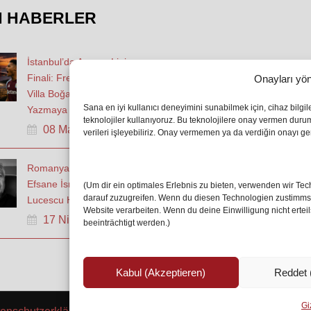
N HABERLER
İstanbul’da Avrupa Ligi
Finali: Freiburg ve Aston
Onayları yön
Villa Boğaz’da Tarih
Sana en iyi kullanıcı deneyimini sunabilmek için, cihaz bilgi
Yazmaya Hazırlanıyor
teknolojiler kullanıyoruz. Bu teknolojilere onay vermen dur
08 May 2026
verileri işleyebiliriz. Onay vermemen ya da verdiğin onayı geri
Romanya Futbolunun
Efsane İsmi Mircea
(Um dir ein optimales Erlebnis zu bieten, verwenden wir T
darauf zuzugreifen. Wenn du diesen Technologien zustimmst,
Lucescu Hayatını Kaybetti
Website verarbeiten. Wenn du deine Einwilligung nicht erte
17 Nis 2026
beeinträchtigt werden.)
Kabul (Akzeptieren)
Reddet 
Giz