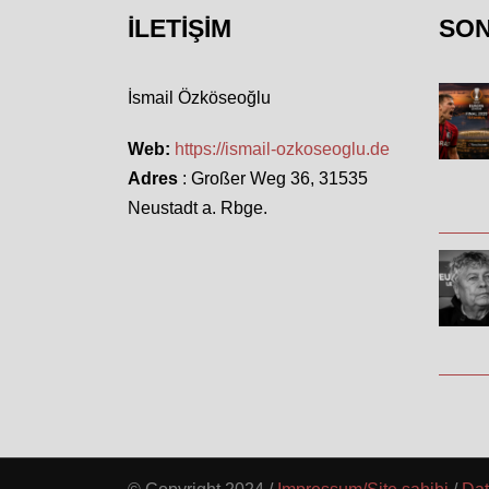
İLETIŞIM
SO
İsmail Özköseoğlu
Web:
https://ismail-ozkoseoglu.de
Adres
: Großer Weg 36, 31535
Neustadt a. Rbge.