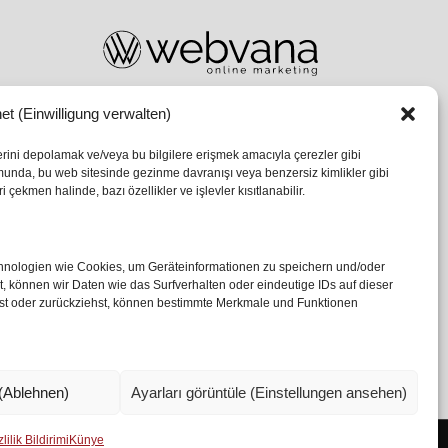
et (Einwilligung verwalten)
lerini depolamak ve/veya bu bilgilere erişmek amacıyla çerezler gibi
umunda, bu web sitesinde gezinme davranışı veya benzersiz kimlikler gibi
 çekmen halinde, bazı özellikler ve işlevler kısıtlanabilir.
echnologien wie Cookies, um Geräteinformationen zu speichern und/oder
 können wir Daten wie das Surfverhalten oder eindeutige IDs auf dieser
ilst oder zurückziehst, können bestimmte Merkmale und Funktionen
(Ablehnen)
Ayarları görüntüle (Einstellungen ansehen)
lilik Bildirimi
Künye