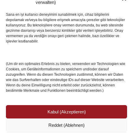
SON HABERLER
verwalten)
Sana en iyi kullanıcı deneyimini sunabilmek için, cihaz bilgilerini
depolamak ve/veya bu bilgilere erişmek amacıyla çerezler gibi teknolojiler
İstanbul’da Avrupa Ligi Finali: Freiburg ve Aston
kullanıyoruz. Bu teknolojilere onay vermen durumunda, bu web sitesinde
Villa Boğaz’da Tarih Yazmaya Hazırlanıyor
gezinme davranışı veya benzersiz kimlikler gibi verileri işleyebiliriz. Onay
08 May 2026
vermemen ya da verdiğin onayı geri çekmen halinde, bazı özellikler ve
işlevler kısıtlanabilir.
Romanya Futbolunun Efsane İsmi Mircea
Lucescu Hayatını Kaybetti
(Um dir ein optimales Erlebnis zu bieten, verwenden wir Technologien wie
17 Nis 2026
Cookies, um Geräteinformationen zu speichern und/oder darauf
zuzugreifen. Wenn du diesen Technologien zustimmst, können wir Daten
wie das Surfverhalten oder eindeutige IDs auf dieser Website verarbeiten.
Wenn du deine Einwilligung nicht erteilst oder zurückziehst, können
bestimmte Merkmale und Funktionen beeinträchtigt werden.)
Kabul (Akzeptieren)
Reddet (Ablehnen)