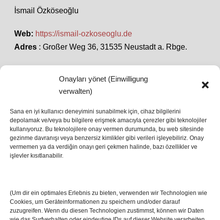
İsmail Özköseoğlu
Web:
https://ismail-ozkoseoglu.de
Adres
: Großer Weg 36, 31535 Neustadt a. Rbge.
Onayları yönet (Einwilligung
SON HABERLER
verwalten)
Sana en iyi kullanıcı deneyimini sunabilmek için, cihaz bilgilerini
depolamak ve/veya bu bilgilere erişmek amacıyla çerezler gibi teknolojiler
İstanbul’da Avrupa Ligi Finali: Freiburg ve Aston
kullanıyoruz. Bu teknolojilere onay vermen durumunda, bu web sitesinde
Villa Boğaz’da Tarih Yazmaya Hazırlanıyor
gezinme davranışı veya benzersiz kimlikler gibi verileri işleyebiliriz. Onay
08 May 2026
vermemen ya da verdiğin onayı geri çekmen halinde, bazı özellikler ve
işlevler kısıtlanabilir.
Romanya Futbolunun Efsane İsmi Mircea
Lucescu Hayatını Kaybetti
(Um dir ein optimales Erlebnis zu bieten, verwenden wir Technologien wie
17 Nis 2026
Cookies, um Geräteinformationen zu speichern und/oder darauf
zuzugreifen. Wenn du diesen Technologien zustimmst, können wir Daten
wie das Surfverhalten oder eindeutige IDs auf dieser Website verarbeiten.