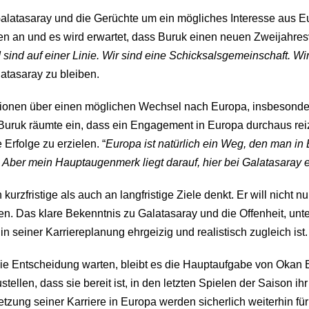
Galatasaray und die Gerüchte um ein mögliches Interesse aus
 an und es wird erwartet, dass Buruk einen neuen Zweijahresve
 sind auf einer Linie. Wir sind eine Schicksalsgemeinschaft. 
latasaray zu bleiben.
ationen über einen möglichen Wechsel nach Europa, insbesonde
uruk räumte ein, dass ein Engagement in Europa durchaus reizv
Erfolge zu erzielen. “
Europa ist natürlich ein Weg, den man in 
n. Aber mein Hauptaugenmerk liegt darauf, hier bei Galatasaray e
zfristige als auch an langfristige Ziele denkt. Er will nicht n
len. Das klare Bekenntnis zu Galatasaray und die Offenheit, u
 seiner Karriereplanung ehrgeizig und realistisch zugleich ist.
e Entscheidung warten, bleibt es die Hauptaufgabe von Okan 
ellen, dass sie bereit ist, in den letzten Spielen der Saison ih
tzung seiner Karriere in Europa werden sicherlich weiterhin fü