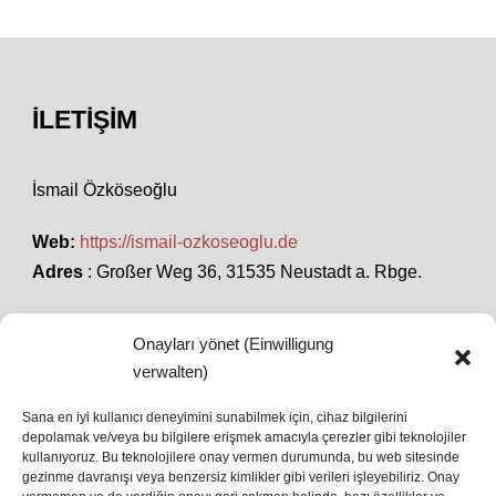
İLETIŞIM
İsmail Özköseoğlu
Web:
https://ismail-ozkoseoglu.de
Adres
: Großer Weg 36, 31535 Neustadt a. Rbge.
Onayları yönet (Einwilligung
SON HABERLER
verwalten)
Sana en iyi kullanıcı deneyimini sunabilmek için, cihaz bilgilerini
depolamak ve/veya bu bilgilere erişmek amacıyla çerezler gibi teknolojiler
İstanbul’da Avrupa Ligi Finali: Freiburg ve Aston
kullanıyoruz. Bu teknolojilere onay vermen durumunda, bu web sitesinde
Villa Boğaz’da Tarih Yazmaya Hazırlanıyor
gezinme davranışı veya benzersiz kimlikler gibi verileri işleyebiliriz. Onay
08 May 2026