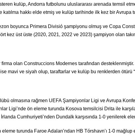
steren kulüp, Andorra futbolunu uluslararası arenada temsil etme
atılma hakkı elde etmiş ve kulüp tarihinde ilk kez bir Avrupa 
 sezon boyunca Primera Divisió şampiyonu olmuş ve Copa Consti
t kez üst üste (2020, 2021, 2022 ve 2023) şampiyon olan takım, ül
ir firma olan Construccions Modernes tarafından desteklenmişti
 ise mavi ve siyah olup, taraftarlar ve kulüp bu renklerden ötürü 
kulübü olmasına rağmen UEFA Şampiyonlar Ligi ve Avrupa Konfer
ar Ligi’nde ön eleme turunda Kosova temsilcisi Drita ile karşıl
rlanda Cumhuriyeti’nden Dundalk karşısında 1-0 yenilerek elen
leme turunda Faroe Adaları’ndan HB Tórshavn’ı 1-0 mağlup eder