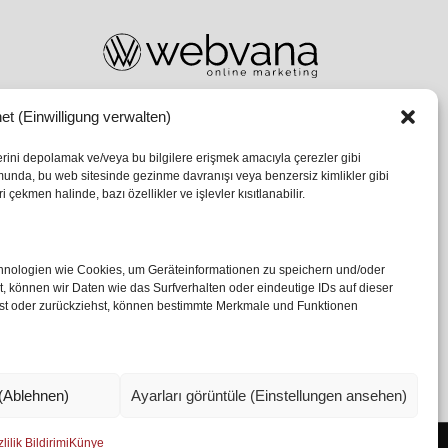
et (Einwilligung verwalten)
lerini depolamak ve/veya bu bilgilere erişmek amacıyla çerezler gibi
umunda, bu web sitesinde gezinme davranışı veya benzersiz kimlikler gibi
 çekmen halinde, bazı özellikler ve işlevler kısıtlanabilir.
echnologien wie Cookies, um Geräteinformationen zu speichern und/oder
 können wir Daten wie das Surfverhalten oder eindeutige IDs auf dieser
ilst oder zurückziehst, können bestimmte Merkmale und Funktionen
(Ablehnen)
Ayarları görüntüle (Einstellungen ansehen)
lilik Bildirimi
Künye