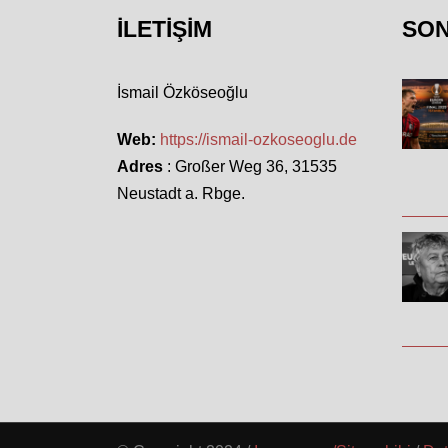
İLETIŞIM
SO
İsmail Özköseoğlu
Web:
https://ismail-ozkoseoglu.de
Adres
: Großer Weg 36, 31535
Neustadt a. Rbge.