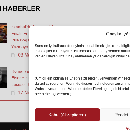
N HABERLER
İstanbul’da Avrupa Ligi
Finali: Freiburg ve Aston
Onayları yön
Villa Boğaz’da Tarih
Sana en iyi kullanıcı deneyimini sunabilmek için, cihaz bilgi
Yazmaya Hazırlanıyor
teknolojiler kullanıyoruz. Bu teknolojilere onay vermen dur
08 May 2026
verileri işleyebiliriz. Onay vermemen ya da verdiğin onayı geri
Romanya Futbolunun
Efsane İsmi Mircea
(Um dir ein optimales Erlebnis zu bieten, verwenden wir T
darauf zuzugreifen. Wenn du diesen Technologien zustimmst,
Lucescu Hayatını Kaybetti
Website verarbeiten. Wenn du deine Einwilligung nicht erte
17 Nis 2026
beeinträchtigt werden.)
Kabul (Akzeptieren)
Reddet 
Giz