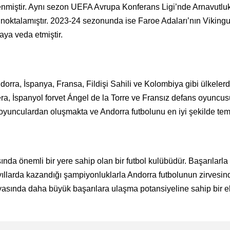
enmiştir. Aynı sezon UEFA Avrupa Konferans Ligi’nde Arnavutluk
ktalamıştır. 2023-24 sezonunda ise Faroe Adaları’nın Vikingur
ya veda etmiştir.
orra, İspanya, Fransa, Fildişi Sahili ve Kolombiya gibi ülkele
era, İspanyol forvet Ángel de la Torre ve Fransız defans oyuncu
 oyunculardan oluşmakta ve Andorra futbolunu en iyi şekilde tems
nda önemli bir yere sahip olan bir futbol kulübüdür. Başarılarla
n yıllarda kazandığı şampiyonluklarla Andorra futbolunun zirvesind
yasında daha büyük başarılara ulaşma potansiyeline sahip bir e