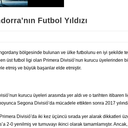
dorra’nın Futbol Yıldızı
gordany bölgesinde bulunan ve ülke futbolunu en iyi şekilde tem
en üst futbol ligi olan Primera Divisió’nun kurucu üyelerinden bi
e etmiş ve büyük başarılar elde etmiştir.
sió’nun kurucu üyeleri arasında yer aldı ve o tarihten itibaren li
 boyunca Segona Divisió’da mücadele ettikten sonra 2017 yılınd
imera Divisió’da iki kez üçüncü sırada yer alarak dikkatleri ü
s’a 2-0 yenilmiş ve turnuvayı ikinci olarak tamamlamıştır. Anc