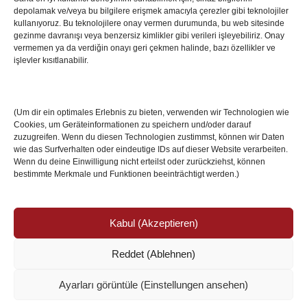
depolamak ve/veya bu bilgilere erişmek amacıyla çerezler gibi teknolojiler
İstanbul’da Avrupa Ligi Finali: Freiburg ve Aston
kullanıyoruz. Bu teknolojilere onay vermen durumunda, bu web sitesinde
Villa Boğaz’da Tarih Yazmaya Hazırlanıyor
gezinme davranışı veya benzersiz kimlikler gibi verileri işleyebiliriz. Onay
08 May 2026
vermemen ya da verdiğin onayı geri çekmen halinde, bazı özellikler ve
işlevler kısıtlanabilir.
Romanya Futbolunun Efsane İsmi Mircea
Lucescu Hayatını Kaybetti
(Um dir ein optimales Erlebnis zu bieten, verwenden wir Technologien wie
17 Nis 2026
Cookies, um Geräteinformationen zu speichern und/oder darauf
zuzugreifen. Wenn du diesen Technologien zustimmst, können wir Daten
wie das Surfverhalten oder eindeutige IDs auf dieser Website verarbeiten.
Wenn du deine Einwilligung nicht erteilst oder zurückziehst, können
bestimmte Merkmale und Funktionen beeinträchtigt werden.)
Kabul (Akzeptieren)
Reddet (Ablehnen)
© Copyright 2024 /
Impressum/Site sahibi
/
Ayarları görüntüle (Einstellungen ansehen)
Datenschutzerklärung/Gizlilik ve Güvenlik