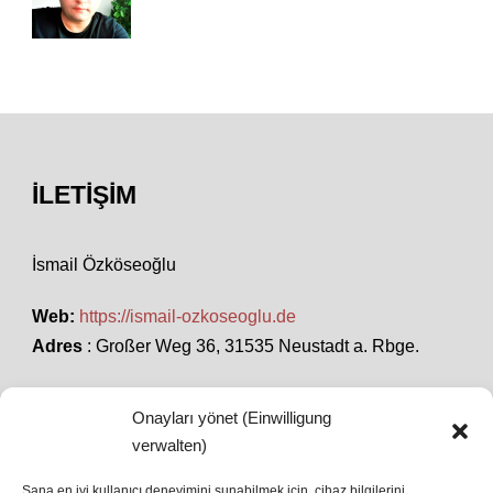
İLETIŞIM
İsmail Özköseoğlu
Web:
https://ismail-ozkoseoglu.de
Adres
: Großer Weg 36, 31535 Neustadt a. Rbge.
Onayları yönet (Einwilligung
SON HABERLER
verwalten)
Sana en iyi kullanıcı deneyimini sunabilmek için, cihaz bilgilerini