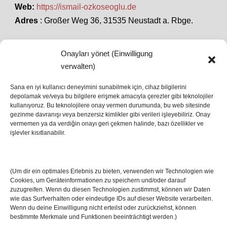
Web:
https://ismail-ozkoseoglu.de
Adres
: Großer Weg 36, 31535 Neustadt a. Rbge.
Onayları yönet (Einwilligung
SON HABERLER
verwalten)
Sana en iyi kullanıcı deneyimini sunabilmek için, cihaz bilgilerini
depolamak ve/veya bu bilgilere erişmek amacıyla çerezler gibi teknolojiler
İstanbul’da Avrupa Ligi Finali: Freiburg ve Aston
kullanıyoruz. Bu teknolojilere onay vermen durumunda, bu web sitesinde
Villa Boğaz’da Tarih Yazmaya Hazırlanıyor
gezinme davranışı veya benzersiz kimlikler gibi verileri işleyebiliriz. Onay
08 May 2026
vermemen ya da verdiğin onayı geri çekmen halinde, bazı özellikler ve
işlevler kısıtlanabilir.
Romanya Futbolunun Efsane İsmi Mircea
Lucescu Hayatını Kaybetti
(Um dir ein optimales Erlebnis zu bieten, verwenden wir Technologien wie
17 Nis 2026
Cookies, um Geräteinformationen zu speichern und/oder darauf
zuzugreifen. Wenn du diesen Technologien zustimmst, können wir Daten
wie das Surfverhalten oder eindeutige IDs auf dieser Website verarbeiten.
Wenn du deine Einwilligung nicht erteilst oder zurückziehst, können
bestimmte Merkmale und Funktionen beeinträchtigt werden.)