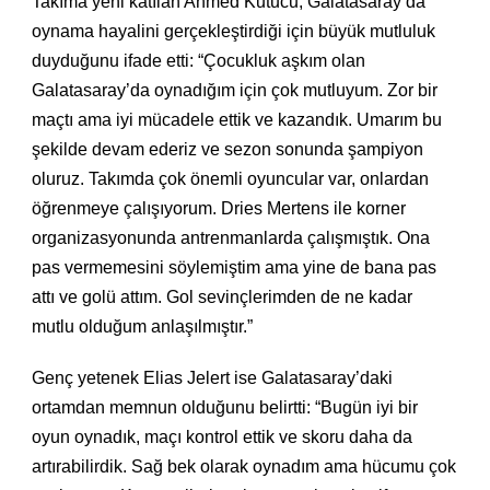
Takıma yeni katılan Ahmed Kutucu, Galatasaray’da
oynama hayalini gerçekleştirdiği için büyük mutluluk
duyduğunu ifade etti: “Çocukluk aşkım olan
Galatasaray’da oynadığım için çok mutluyum. Zor bir
maçtı ama iyi mücadele ettik ve kazandık. Umarım bu
şekilde devam ederiz ve sezon sonunda şampiyon
oluruz. Takımda çok önemli oyuncular var, onlardan
öğrenmeye çalışıyorum. Dries Mertens ile korner
organizasyonunda antrenmanlarda çalışmıştık. Ona
pas vermemesini söylemiştim ama yine de bana pas
attı ve golü attım. Gol sevinçlerimden de ne kadar
mutlu olduğum anlaşılmıştır.”
Genç yetenek Elias Jelert ise Galatasaray’daki
ortamdan memnun olduğunu belirtti: “Bugün iyi bir
oyun oynadık, maçı kontrol ettik ve skoru daha da
artırabilirdik. Sağ bek olarak oynadım ama hücumu çok