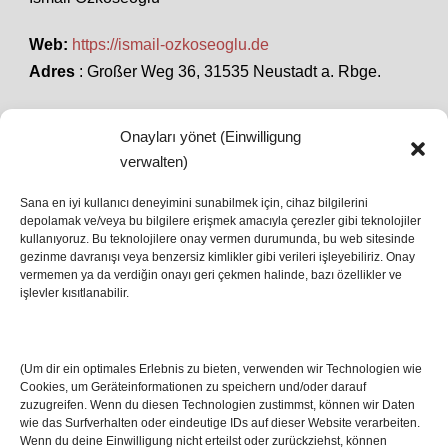
Web:
https://ismail-ozkoseoglu.de
Adres
: Großer Weg 36, 31535 Neustadt a. Rbge.
Onayları yönet (Einwilligung
SON HABERLER
verwalten)
Sana en iyi kullanıcı deneyimini sunabilmek için, cihaz bilgilerini
depolamak ve/veya bu bilgilere erişmek amacıyla çerezler gibi teknolojiler
İstanbul’da Avrupa Ligi Finali: Freiburg ve Aston
kullanıyoruz. Bu teknolojilere onay vermen durumunda, bu web sitesinde
Villa Boğaz’da Tarih Yazmaya Hazırlanıyor
gezinme davranışı veya benzersiz kimlikler gibi verileri işleyebiliriz. Onay
08 May 2026
vermemen ya da verdiğin onayı geri çekmen halinde, bazı özellikler ve
işlevler kısıtlanabilir.
Romanya Futbolunun Efsane İsmi Mircea
Lucescu Hayatını Kaybetti
(Um dir ein optimales Erlebnis zu bieten, verwenden wir Technologien wie
17 Nis 2026
Cookies, um Geräteinformationen zu speichern und/oder darauf
zuzugreifen. Wenn du diesen Technologien zustimmst, können wir Daten
wie das Surfverhalten oder eindeutige IDs auf dieser Website verarbeiten.
Wenn du deine Einwilligung nicht erteilst oder zurückziehst, können