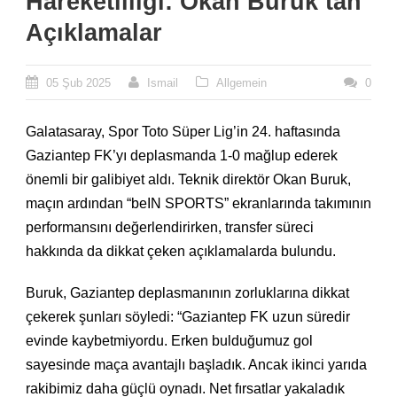
Hareketliliği: Okan Buruk’tan
Açıklamalar
05 Şub 2025
Ismail
Allgemein
0
Galatasaray, Spor Toto Süper Lig’in 24. haftasında
Gaziantep FK’yı deplasmanda 1-0 mağlup ederek
önemli bir galibiyet aldı. Teknik direktör Okan Buruk,
maçın ardından “beIN SPORTS” ekranlarında takımının
performansını değerlendirirken, transfer süreci
hakkında da dikkat çeken açıklamalarda bulundu.
Buruk, Gaziantep deplasmanının zorluklarına dikkat
çekerek şunları söyledi: “Gaziantep FK uzun süredir
evinde kaybetmiyordu. Erken bulduğumuz gol
sayesinde maça avantajlı başladık. Ancak ikinci yarıda
rakibimiz daha güçlü oynadı. Net fırsatlar yakaladık