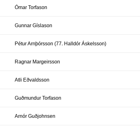
Ómar Torfason
Gunnar Gíslason
Pétur Arnþórsson (77. Halldór Áskelsson)
Ragnar Margeirsson
Atli Eðvaldsson
Guðmundur Torfason
Arnór Guðjohnsen