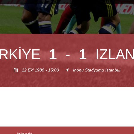
RKIYE
1
-
1
IZLA
12 Eki 1988 - 15:00
Inönu Stadyumu Istanbul