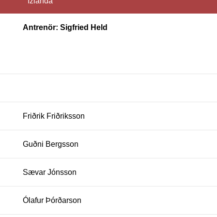
Izlanda
Antrenör: Sigfried Held
Friðrik Friðriksson
Guðni Bergsson
Sævar Jónsson
Ólafur Þórðarson