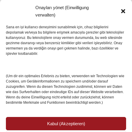
Onayları yönet (Einwilligung
SON HABERLER
verwalten)
Sana en iyi kullanıcı deneyimini sunabilmek için, cihaz bilgilerini
depolamak ve/veya bu bilgilere erişmek amacıyla çerezler gibi teknolojiler
İstanbul’da Avrupa Ligi Finali: Freiburg ve Aston
kullanıyoruz. Bu teknolojilere onay vermen durumunda, bu web sitesinde
Villa Boğaz’da Tarih Yazmaya Hazırlanıyor
gezinme davranışı veya benzersiz kimlikler gibi verileri işleyebiliriz. Onay
08 May 2026
vermemen ya da verdiğin onayı geri çekmen halinde, bazı özellikler ve
işlevler kısıtlanabilir.
Romanya Futbolunun Efsane İsmi Mircea
Lucescu Hayatını Kaybetti
(Um dir ein optimales Erlebnis zu bieten, verwenden wir Technologien wie
17 Nis 2026
Cookies, um Geräteinformationen zu speichern und/oder darauf
zuzugreifen. Wenn du diesen Technologien zustimmst, können wir Daten
wie das Surfverhalten oder eindeutige IDs auf dieser Website verarbeiten.
Wenn du deine Einwilligung nicht erteilst oder zurückziehst, können
bestimmte Merkmale und Funktionen beeinträchtigt werden.)
Kabul (Akzeptieren)