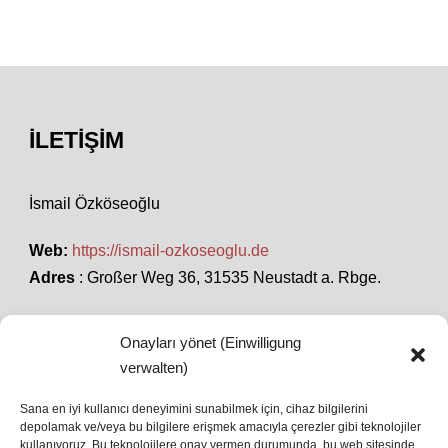
İLETIŞIM
İsmail Özköseoğlu
Web:
https://ismail-ozkoseoglu.de
Adres
: Großer Weg 36, 31535 Neustadt a. Rbge.
Onayları yönet (Einwilligung
SON HABERLER
verwalten)
Sana en iyi kullanıcı deneyimini sunabilmek için, cihaz bilgilerini
depolamak ve/veya bu bilgilere erişmek amacıyla çerezler gibi teknolojiler
İstanbul’da Avrupa Ligi Finali: Freiburg ve Aston
kullanıyoruz. Bu teknolojilere onay vermen durumunda, bu web sitesinde