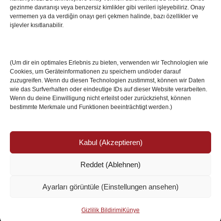
Villa Boğaz’da Tarih Yazmaya Hazırlanıyor
gezinme davranışı veya benzersiz kimlikler gibi verileri işleyebiliriz. Onay
08 May 2026
vermemen ya da verdiğin onayı geri çekmen halinde, bazı özellikler ve
işlevler kısıtlanabilir.
Romanya Futbolunun Efsane İsmi Mircea
Lucescu Hayatını Kaybetti
(Um dir ein optimales Erlebnis zu bieten, verwenden wir Technologien wie
17 Nis 2026
Cookies, um Geräteinformationen zu speichern und/oder darauf
zuzugreifen. Wenn du diesen Technologien zustimmst, können wir Daten
wie das Surfverhalten oder eindeutige IDs auf dieser Website verarbeiten.
Wenn du deine Einwilligung nicht erteilst oder zurückziehst, können
bestimmte Merkmale und Funktionen beeinträchtigt werden.)
Kabul (Akzeptieren)
Reddet (Ablehnen)
© Copyright 2024 /
Impressum/Site sahibi
/
Ayarları görüntüle (Einstellungen ansehen)
Datenschutzerklärung/Gizlilik ve Güvenlik
Ismail Özköseoğlu
Gizlilik Bildirimi
Künye