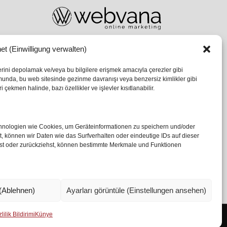
et (Einwilligung verwalten)
lerini depolamak ve/veya bu bilgilere erişmek amacıyla çerezler gibi
umunda, bu web sitesinde gezinme davranışı veya benzersiz kimlikler gibi
 çekmen halinde, bazı özellikler ve işlevler kısıtlanabilir.
echnologien wie Cookies, um Geräteinformationen zu speichern und/oder
 können wir Daten wie das Surfverhalten oder eindeutige IDs auf dieser
ilst oder zurückziehst, können bestimmte Merkmale und Funktionen
(Ablehnen)
Ayarları görüntüle (Einstellungen ansehen)
lilik Bildirimi
Künye
Ismail Özköseoğlu