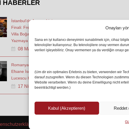
N HABERLER
İstanbul’da Avrupa Ligi
Finali: Freiburg ve Aston
Onayları yön
Villa Boğaz’da Tarih
Sana en iyi kullanıcı deneyimini sunabilmek için, cihaz bilgi
Yazmaya Hazırlanıyor
teknolojiler kullanıyoruz. Bu teknolojilere onay vermen dur
08 May 2026
verileri işleyebiliriz. Onay vermemen ya da verdiğin onayı geri
Romanya Futbolunun
Efsane İsmi Mircea
(Um dir ein optimales Erlebnis zu bieten, verwenden wir T
darauf zuzugreifen. Wenn du diesen Technologien zustimmst,
Lucescu Hayatını Kaybetti
Website verarbeiten. Wenn du deine Einwilligung nicht erte
17 Nis 2026
beeinträchtigt werden.)
Kabul (Akzeptieren)
Reddet 
Giz
enschutzerklärung/Gizlilik ve Güvenlik