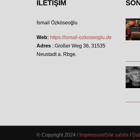
İLETIŞIM
SO
İsmail Özköseoğlu
Web:
https://ismail-ozkoseoglu.de
Adres
: Großer Weg 36, 31535
Neustadt a. Rbge.
© Copyright 2024 /
Impressum/Site sahibi
/
Dat