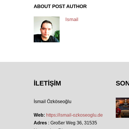
ABOUT POST AUTHOR
Ismail
İLETIŞIM
SO
İsmail Özköseoğlu
Web:
https://ismail-ozkoseoglu.de
Adres
: Großer Weg 36, 31535