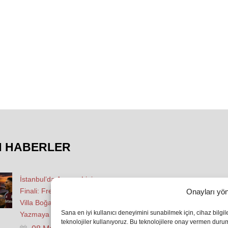
N HABERLER
İstanbul’da Avrupa Ligi
Finali: Freiburg ve Aston
Onayları yön
Villa Boğaz’da Tarih
Sana en iyi kullanıcı deneyimini sunabilmek için, cihaz bilgi
Yazmaya Hazırlanıyor
teknolojiler kullanıyoruz. Bu teknolojilere onay vermen dur