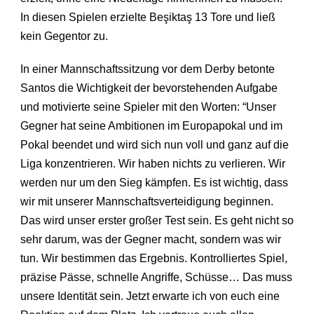
In diesen Spielen erzielte Beşiktaş 13 Tore und ließ
kein Gegentor zu.
In einer Mannschaftssitzung vor dem Derby betonte
Santos die Wichtigkeit der bevorstehenden Aufgabe
und motivierte seine Spieler mit den Worten: “Unser
Gegner hat seine Ambitionen im Europapokal und im
Pokal beendet und wird sich nun voll und ganz auf die
Liga konzentrieren. Wir haben nichts zu verlieren. Wir
werden nur um den Sieg kämpfen. Es ist wichtig, dass
wir mit unserer Mannschaftsverteidigung beginnen.
Das wird unser erster großer Test sein. Es geht nicht so
sehr darum, was der Gegner macht, sondern was wir
tun. Wir bestimmen das Ergebnis. Kontrolliertes Spiel,
präzise Pässe, schnelle Angriffe, Schüsse… Das muss
unsere Identität sein. Jetzt erwarte ich von euch eine