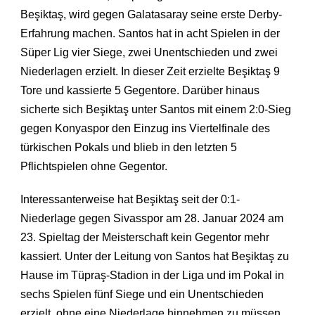
Beşiktaş, wird gegen Galatasaray seine erste Derby-
Erfahrung machen. Santos hat in acht Spielen in der
Süper Lig vier Siege, zwei Unentschieden und zwei
Niederlagen erzielt. In dieser Zeit erzielte Beşiktaş 9
Tore und kassierte 5 Gegentore. Darüber hinaus
sicherte sich Beşiktaş unter Santos mit einem 2:0-Sieg
gegen Konyaspor den Einzug ins Viertelfinale des
türkischen Pokals und blieb in den letzten 5
Pflichtspielen ohne Gegentor.
Interessanterweise hat Beşiktaş seit der 0:1-
Niederlage gegen Sivasspor am 28. Januar 2024 am
23. Spieltag der Meisterschaft kein Gegentor mehr
kassiert. Unter der Leitung von Santos hat Beşiktaş zu
Hause im Tüpraş-Stadion in der Liga und im Pokal in
sechs Spielen fünf Siege und ein Unentschieden
erzielt, ohne eine Niederlage hinnehmen zu müssen.