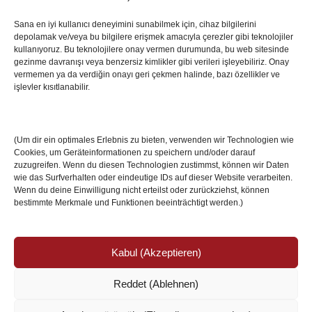
Sana en iyi kullanıcı deneyimini sunabilmek için, cihaz bilgilerini
depolamak ve/veya bu bilgilere erişmek amacıyla çerezler gibi teknolojiler
İstanbul’da Avrupa Ligi Finali: Freiburg ve Aston
kullanıyoruz. Bu teknolojilere onay vermen durumunda, bu web sitesinde
Villa Boğaz’da Tarih Yazmaya Hazırlanıyor
gezinme davranışı veya benzersiz kimlikler gibi verileri işleyebiliriz. Onay
08 May 2026
vermemen ya da verdiğin onayı geri çekmen halinde, bazı özellikler ve
işlevler kısıtlanabilir.
Romanya Futbolunun Efsane İsmi Mircea
Lucescu Hayatını Kaybetti
(Um dir ein optimales Erlebnis zu bieten, verwenden wir Technologien wie
17 Nis 2026
Cookies, um Geräteinformationen zu speichern und/oder darauf
zuzugreifen. Wenn du diesen Technologien zustimmst, können wir Daten
wie das Surfverhalten oder eindeutige IDs auf dieser Website verarbeiten.
Wenn du deine Einwilligung nicht erteilst oder zurückziehst, können
bestimmte Merkmale und Funktionen beeinträchtigt werden.)
Kabul (Akzeptieren)
Reddet (Ablehnen)
© Copyright 2024 /
Impressum/Site sahibi
/