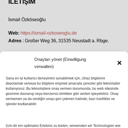
İLETIŞIM
İsmail Özköseoğlu
Web:
https://ismail-ozkoseoglu.de
Adres
: Großer Weg 36, 31535 Neustadt a. Rbge.
Onayları yönet (Einwilligung
SON HABERLER
verwalten)
Sana en iyi kullanıcı deneyimini sunabilmek için, cihaz bilgilerini
depolamak ve/veya bu bilgilere erişmek amacıyla çerezler gibi teknolojiler
İstanbul’da Avrupa Ligi Finali: Freiburg ve Aston
kullanıyoruz. Bu teknolojilere onay vermen durumunda, bu web sitesinde
Villa Boğaz’da Tarih Yazmaya Hazırlanıyor
gezinme davranışı veya benzersiz kimlikler gibi verileri işleyebiliriz. Onay
08 May 2026
vermemen ya da verdiğin onayı geri çekmen halinde, bazı özellikler ve
işlevler kısıtlanabilir.
Romanya Futbolunun Efsane İsmi Mircea
Lucescu Hayatını Kaybetti
(Um dir ein optimales Erlebnis zu bieten, verwenden wir Technologien wie