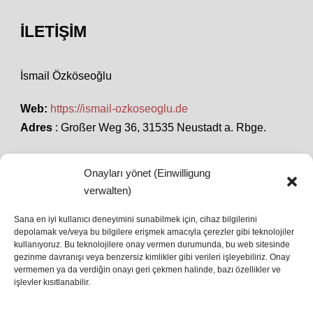
İLETIŞIM
İsmail Özköseoğlu
Web:
https://ismail-ozkoseoglu.de
Adres
: Großer Weg 36, 31535 Neustadt a. Rbge.
Onayları yönet (Einwilligung
SON HABERLER
verwalten)
Sana en iyi kullanıcı deneyimini sunabilmek için, cihaz bilgilerini
İstanbul’da Avrupa Ligi Finali: Freiburg ve Aston
depolamak ve/veya bu bilgilere erişmek amacıyla çerezler gibi teknolojiler
kullanıyoruz. Bu teknolojilere onay vermen durumunda, bu web sitesinde
Villa Boğaz’da Tarih Yazmaya Hazırlanıyor
gezinme davranışı veya benzersiz kimlikler gibi verileri işleyebiliriz. Onay
08 May 2026
vermemen ya da verdiğin onayı geri çekmen halinde, bazı özellikler ve
işlevler kısıtlanabilir.
Romanya Futbolunun Efsane İsmi Mircea