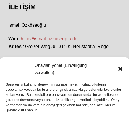
İLETIŞIM
İsmail Özköseoğlu
Web:
https://ismail-ozkoseoglu.de
Adres
: Großer Weg 36, 31535 Neustadt a. Rbge.
Onayları yönet (Einwilligung
SON HABERLER
verwalten)
Sana en iyi kullanıcı deneyimini sunabilmek için, cihaz bilgilerini
İstanbul’da Avrupa Ligi Finali: Freiburg ve Aston
depolamak ve/veya bu bilgilere erişmek amacıyla çerezler gibi teknolojiler
kullanıyoruz. Bu teknolojilere onay vermen durumunda, bu web sitesinde
Villa Boğaz’da Tarih Yazmaya Hazırlanıyor
gezinme davranışı veya benzersiz kimlikler gibi verileri işleyebiliriz. Onay
08 May 2026
vermemen ya da verdiğin onayı geri çekmen halinde, bazı özellikler ve
işlevler kısıtlanabilir.
Romanya Futbolunun Efsane İsmi Mircea
Lucescu Hayatını Kaybetti