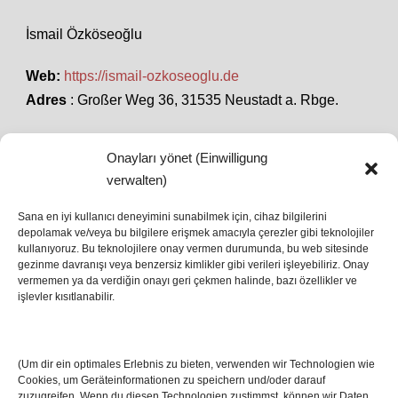
İsmail Özköseoğlu
Web:
https://ismail-ozkoseoglu.de
Adres
: Großer Weg 36, 31535 Neustadt a. Rbge.
Onayları yönet (Einwilligung
SON HABERLER
verwalten)
Sana en iyi kullanıcı deneyimini sunabilmek için, cihaz bilgilerini
depolamak ve/veya bu bilgilere erişmek amacıyla çerezler gibi teknolojiler
İstanbul’da Avrupa Ligi Finali: Freiburg ve Aston
kullanıyoruz. Bu teknolojilere onay vermen durumunda, bu web sitesinde
Villa Boğaz’da Tarih Yazmaya Hazırlanıyor
gezinme davranışı veya benzersiz kimlikler gibi verileri işleyebiliriz. Onay
08 May 2026
vermemen ya da verdiğin onayı geri çekmen halinde, bazı özellikler ve
işlevler kısıtlanabilir.
Romanya Futbolunun Efsane İsmi Mircea
Lucescu Hayatını Kaybetti
(Um dir ein optimales Erlebnis zu bieten, verwenden wir Technologien wie
17 Nis 2026
Cookies, um Geräteinformationen zu speichern und/oder darauf
zuzugreifen. Wenn du diesen Technologien zustimmst, können wir Daten