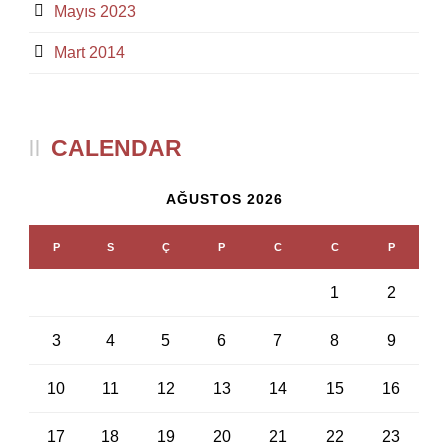
Mayıs 2023
Mart 2014
CALENDAR
AĞUSTOS 2026
P
S
Ç
P
C
C
P
1
2
3
4
5
6
7
8
9
10
11
12
13
14
15
16
17
18
19
20
21
22
23