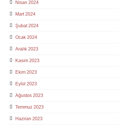
Nisan 2024
Mart 2024
Şubat 2024
Ocak 2024
Aralık 2023
Kasım 2023
Ekim 2023
Eylül 2023
Ağustos 2023
Temmuz 2023
Haziran 2023