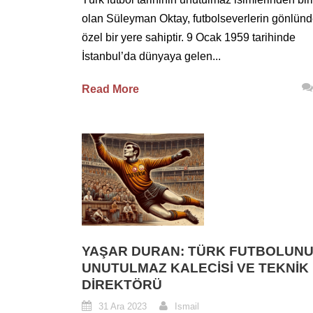
olan Süleyman Oktay, futbolseverlerin gönlün
özel bir yere sahiptir. 9 Ocak 1959 tarihinde
İstanbul’da dünyaya gelen...
Read More
YAŞAR DURAN: TÜRK FUTBOLUN
UNUTULMAZ KALECISI VE TEKNIK
DIREKTÖRÜ
31 Ara 2023
Ismail