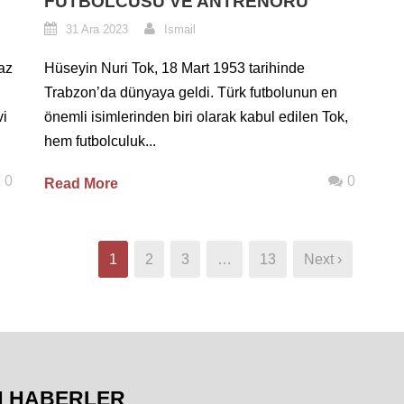
FUTBOLCUSU VE ANTRENÖRÜ
31 Ara 2023
Ismail
maz
Hüseyin Nuri Tok, 18 Mart 1953 tarihinde
Trabzon’da dünyaya geldi. Türk futbolunun en
vi
önemli isimlerinden biri olarak kabul edilen Tok,
hem futbolculuk...
0
0
Read More
1
2
3
…
13
Next ›
N HABERLER