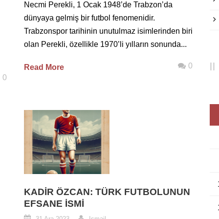
Necmi Perekli, 1 Ocak 1948’de Trabzon’da
dünyaya gelmiş bir futbol fenomenidir.
Trabzonspor tarihinin unutulmaz isimlerinden biri
olan Perekli, özellikle 1970’li yılların sonunda...
0
Read More
0
KADIR ÖZCAN: TÜRK FUTBOLUNUN
EFSANE İSMI
31 Ara 2023
Ismail