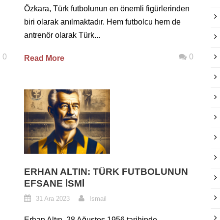
Özkara, Türk futbolunun en önemli figürlerinden
biri olarak anılmaktadır. Hem futbolcu hem de
antrenör olarak Türk...
0
0
Read More
ERHAN ALTIN: TÜRK FUTBOLUNUN
EFSANE İSMI
31 Ara 2023
Ismail
Erhan Altın, 28 Ağustos 1956 tarihinde