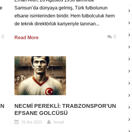
de
Samsun’da dünyaya gelmiş, Türk futbolunun
efsane isimlerinden biridir. Hem futbolculuk hem
de teknik direktörlük kariyeriyle tanınan...
0
0
Read More
UN
NECMI PEREKLI: TRABZONSPOR’UN
EFSANE GOLCÜSÜ
31 Ara 2023
Ismail