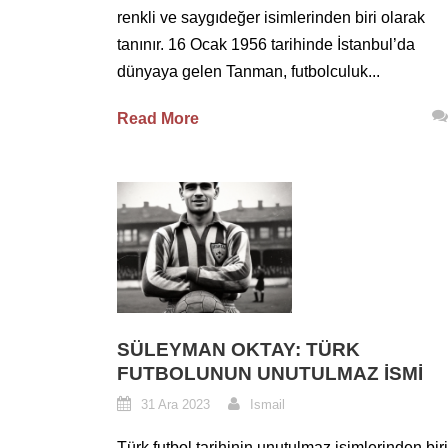
renkli ve saygıdeğer isimlerinden biri olarak
tanınır. 16 Ocak 1956 tarihinde İstanbul’da
dünyaya gelen Tanman, futbolculuk...
Read More
SÜLEYMAN OKTAY: TÜRK
FUTBOLUNUN UNUTULMAZ İSMI
31 Ara 2023
Ismail
Türk futbol tarihinin unutulmaz isimlerinden biri