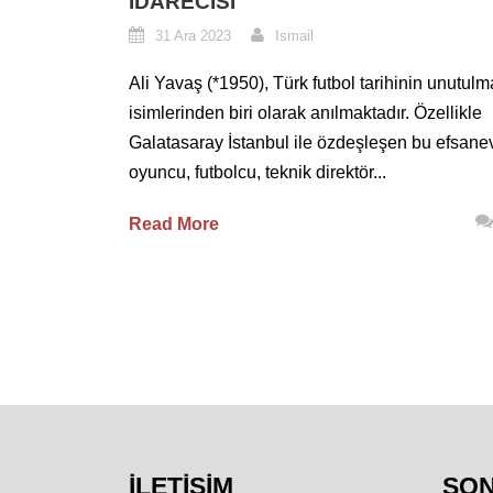
İDARECISI
31 Ara 2023
Ismail
Ali Yavaş (*1950), Türk futbol tarihinin unutul
isimlerinden biri olarak anılmaktadır. Özellikle
Galatasaray İstanbul ile özdeşleşen bu efsane
oyuncu, futbolcu, teknik direktör...
Read More
İLETIŞIM
SO