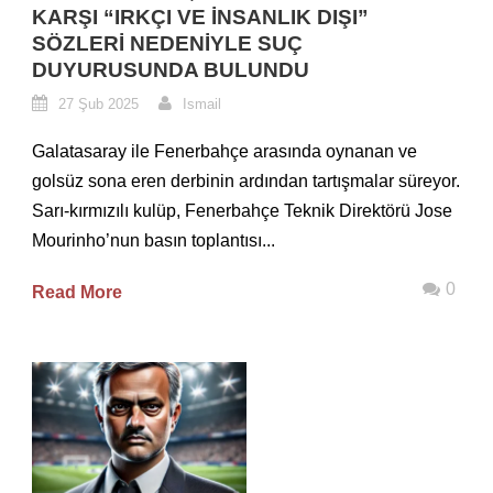
KARŞI “IRKÇI VE İNSANLIK DIŞI”
SÖZLERI NEDENIYLE SUÇ
DUYURUSUNDA BULUNDU
27 Şub 2025
Ismail
Galatasaray ile Fenerbahçe arasında oynanan ve
golsüz sona eren derbinin ardından tartışmalar süreyor.
Sarı-kırmızılı kulüp, Fenerbahçe Teknik Direktörü Jose
Mourinho’nun basın toplantısı...
0
Read More