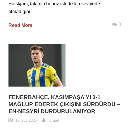
Solskjaer, takımın henüz istedikleri seviyede
olmadığını...
0
Read More
FENERBAHÇE, KASIMPAŞA’YI 3-1
MAĞLUP EDEREK ÇIKIŞINI SÜRDÜRDÜ –
EN-NESYRI DURDURULAMIYOR
17 Şub 2025
Ismail