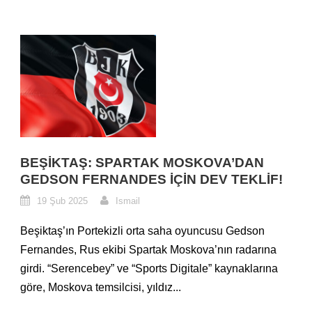
BEŞIKTAŞ: SPARTAK MOSKOVA’DAN
GEDSON FERNANDES İÇIN DEV TEKLIF!
19 Şub 2025
Ismail
Beşiktaş’ın Portekizli orta saha oyuncusu Gedson
Fernandes, Rus ekibi Spartak Moskova’nın radarına
girdi. “Serencebey” ve “Sports Digitale” kaynaklarına
göre, Moskova temsilcisi, yıldız...