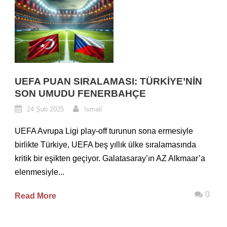
UEFA PUAN SIRALAMASI: TÜRKIYE’NIN
SON UMUDU FENERBAHÇE
24 Şub 2025
Ismail
UEFA Avrupa Ligi play-off turunun sona ermesiyle
birlikte Türkiye, UEFA beş yıllık ülke sıralamasında
kritik bir eşikten geçiyor. Galatasaray’ın AZ Alkmaar’a
elenmesiyle...
0
Read More