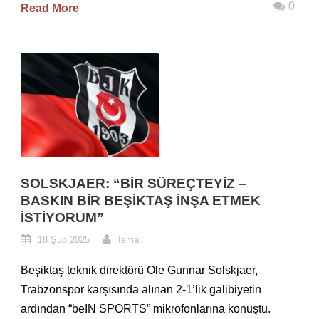
0
Read More
SOLSKJAER: “BIR SÜREÇTEYIZ –
BASKIN BIR BEŞIKTAŞ İNŞA ETMEK
İSTIYORUM”
18 Şub 2025
Ismail
Beşiktaş teknik direktörü Ole Gunnar Solskjaer,
Trabzonspor karşısında alınan 2-1’lik galibiyetin
ardından “beIN SPORTS” mikrofonlarına konuştu.