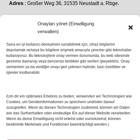
Adres
: Großer Weg 36, 31535 Neustadt a. Rbge.
Onayları yönet (Einwilligung
SON HABERLER
verwalten)
Sana en iyi kullanıcı deneyimini sunabilmek için, cihaz bilgilerini
depolamak ve/veya bu bilgilere erişmek amacıyla çerezler gibi teknolojiler
İstanbul’da Avrupa Ligi Finali: Freiburg ve Aston
kullanıyoruz. Bu teknolojilere onay vermen durumunda, bu web sitesinde
Villa Boğaz’da Tarih Yazmaya Hazırlanıyor
gezinme davranışı veya benzersiz kimlikler gibi verileri işleyebiliriz. Onay
08 May 2026
vermemen ya da verdiğin onayı geri çekmen halinde, bazı özellikler ve
işlevler kısıtlanabilir.
Romanya Futbolunun Efsane İsmi Mircea
Lucescu Hayatını Kaybetti
(Um dir ein optimales Erlebnis zu bieten, verwenden wir Technologien wie
17 Nis 2026
Cookies, um Geräteinformationen zu speichern und/oder darauf
zuzugreifen. Wenn du diesen Technologien zustimmst, können wir Daten
wie das Surfverhalten oder eindeutige IDs auf dieser Website verarbeiten.
Wenn du deine Einwilligung nicht erteilst oder zurückziehst, können
bestimmte Merkmale und Funktionen beeinträchtigt werden.)