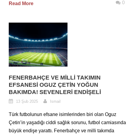
0
Read More
FENERBAHÇE VE MILLI TAKIMIN
EFSANESI OGUZ ÇETIN YOĞUN
BAKIMDA! SEVENLERI ENDIŞELI
13 Şub 2025
Ismail
Türk futbolunun efsane isimlerinden biri olan Oguz
Çetin’in yaşadığı ciddi sağlık sorunu, futbol camiasında
büyük endişe yarattı. Fenerbahçe ve milli takımda