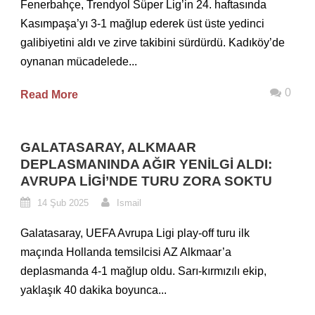
Fenerbahçe, Trendyol Süper Lig’in 24. haftasında
Kasımpaşa’yı 3-1 mağlup ederek üst üste yedinci
galibiyetini aldı ve zirve takibini sürdürdü. Kadıköy’de
oynanan mücadelede...
0
Read More
GALATASARAY, ALKMAAR
DEPLASMANINDA AĞIR YENILGI ALDI:
AVRUPA LIGI’NDE TURU ZORA SOKTU
14 Şub 2025
Ismail
Galatasaray, UEFA Avrupa Ligi play-off turu ilk
maçında Hollanda temsilcisi AZ Alkmaar’a
deplasmanda 4-1 mağlup oldu. Sarı-kırmızılı ekip,
yaklaşık 40 dakika boyunca...