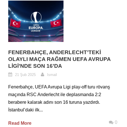
FENERBAHÇE, ANDERLECHT’TEKI
OLAYLI MAÇA RAĞMEN UEFA AVRUPA
LIGI’NDE SON 16’DA
21 Şub 2025
Ismail
Fenerbahçe, UEFA Avrupa Ligi play-off turu rövanş
maçında RSC Anderlecht ile deplasmanda 2:2
berabere kalarak adını son 16 turuna yazdırdı.
İstanbul’daki ilk...
0
Read More