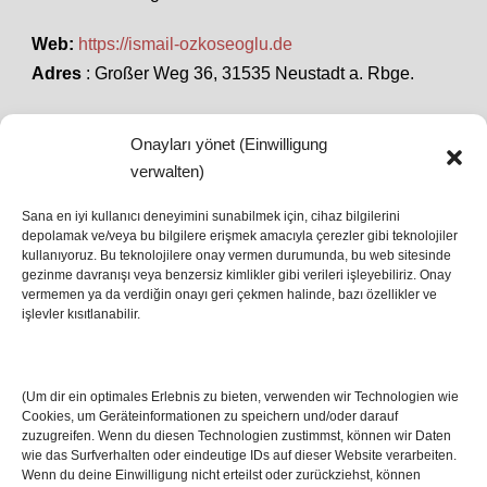
Web:
https://ismail-ozkoseoglu.de
Adres
: Großer Weg 36, 31535 Neustadt a. Rbge.
Onayları yönet (Einwilligung
SON HABERLER
verwalten)
Sana en iyi kullanıcı deneyimini sunabilmek için, cihaz bilgilerini
depolamak ve/veya bu bilgilere erişmek amacıyla çerezler gibi teknolojiler
İstanbul’da Avrupa Ligi Finali: Freiburg ve Aston
kullanıyoruz. Bu teknolojilere onay vermen durumunda, bu web sitesinde
Villa Boğaz’da Tarih Yazmaya Hazırlanıyor
gezinme davranışı veya benzersiz kimlikler gibi verileri işleyebiliriz. Onay
08 May 2026
vermemen ya da verdiğin onayı geri çekmen halinde, bazı özellikler ve
işlevler kısıtlanabilir.
Romanya Futbolunun Efsane İsmi Mircea
Lucescu Hayatını Kaybetti
(Um dir ein optimales Erlebnis zu bieten, verwenden wir Technologien wie
17 Nis 2026
Cookies, um Geräteinformationen zu speichern und/oder darauf
zuzugreifen. Wenn du diesen Technologien zustimmst, können wir Daten
wie das Surfverhalten oder eindeutige IDs auf dieser Website verarbeiten.
Wenn du deine Einwilligung nicht erteilst oder zurückziehst, können