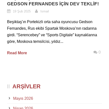
GEDSON FERNANDES İÇIN DEV TEKLIF!
19 Şub 2025
Ismail
Beşiktaş’ın Portekizli orta saha oyuncusu Gedson
Fernandes, Rus ekibi Spartak Moskova’nın radarına
girdi. “Serencebey” ve “Sports Digitale” kaynaklarına
göre, Moskova temsilcisi, yıldız...
0
Read More
ARŞIVLER
Mayıs 2026
Nisan 2026