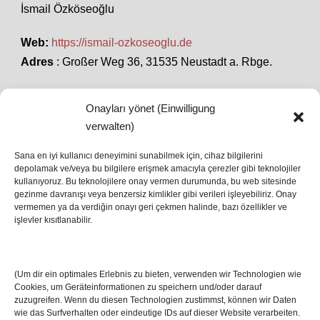
İsmail Özköseoğlu
Web:
https://ismail-ozkoseoglu.de
Adres
: Großer Weg 36, 31535 Neustadt a. Rbge.
Onayları yönet (Einwilligung
SON HABERLER
verwalten)
Sana en iyi kullanıcı deneyimini sunabilmek için, cihaz bilgilerini
İstanbul’da Avrupa Ligi Finali: Freiburg ve Aston
depolamak ve/veya bu bilgilere erişmek amacıyla çerezler gibi teknolojiler
kullanıyoruz. Bu teknolojilere onay vermen durumunda, bu web sitesinde
Villa Boğaz’da Tarih Yazmaya Hazırlanıyor
gezinme davranışı veya benzersiz kimlikler gibi verileri işleyebiliriz. Onay
08 May 2026
vermemen ya da verdiğin onayı geri çekmen halinde, bazı özellikler ve
işlevler kısıtlanabilir.
Romanya Futbolunun Efsane İsmi Mircea
Lucescu Hayatını Kaybetti
(Um dir ein optimales Erlebnis zu bieten, verwenden wir Technologien wie
17 Nis 2026
Cookies, um Geräteinformationen zu speichern und/oder darauf
zuzugreifen. Wenn du diesen Technologien zustimmst, können wir Daten
wie das Surfverhalten oder eindeutige IDs auf dieser Website verarbeiten.