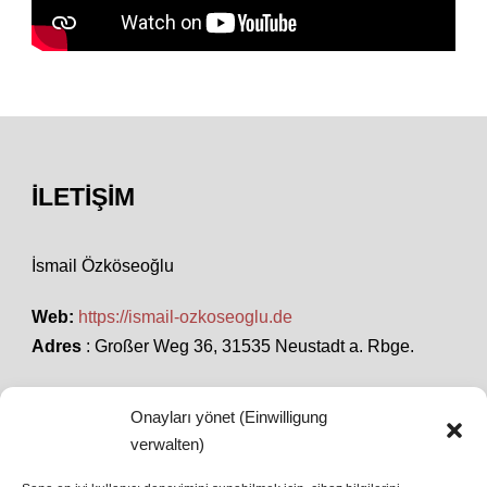
İLETIŞIM
İsmail Özköseoğlu
Web:
https://ismail-ozkoseoglu.de
Adres
: Großer Weg 36, 31535 Neustadt a. Rbge.
Onayları yönet (Einwilligung
SON HABERLER
verwalten)