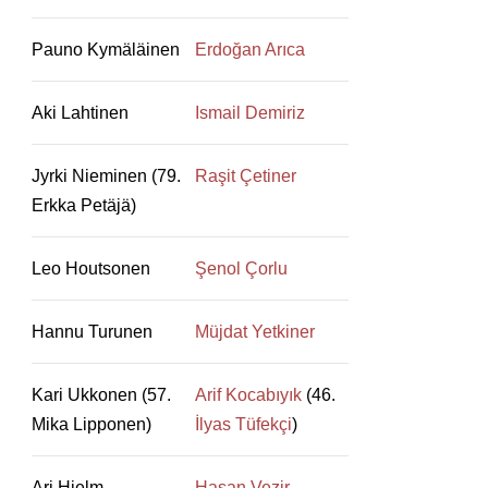
Pauno Kymäläinen
Erdoğan Arıca
Aki Lahtinen
Ismail Demiriz
Jyrki Nieminen (79.
Raşit Çetiner
Erkka Petäjä)
Leo Houtsonen
Şenol Çorlu
Hannu Turunen
Müjdat Yetkiner
Kari Ukkonen (57.
Arif Kocabıyık
(46.
Mika Lipponen)
İlyas Tüfekçi
)
Ari Hjelm
Hasan Vezir