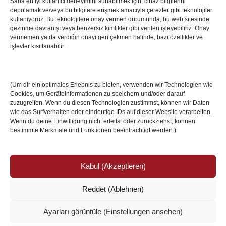
Sana en iyi kullanıcı deneyimini sunabilmek için, cihaz bilgilerini
depolamak ve/veya bu bilgilere erişmek amacıyla çerezler gibi teknolojiler
İstanbul’da Avrupa Ligi Finali: Freiburg ve Aston
kullanıyoruz. Bu teknolojilere onay vermen durumunda, bu web sitesinde
Villa Boğaz’da Tarih Yazmaya Hazırlanıyor
gezinme davranışı veya benzersiz kimlikler gibi verileri işleyebiliriz. Onay
08 May 2026
vermemen ya da verdiğin onayı geri çekmen halinde, bazı özellikler ve
işlevler kısıtlanabilir.
Romanya Futbolunun Efsane İsmi Mircea
Lucescu Hayatını Kaybetti
(Um dir ein optimales Erlebnis zu bieten, verwenden wir Technologien wie
17 Nis 2026
Cookies, um Geräteinformationen zu speichern und/oder darauf
zuzugreifen. Wenn du diesen Technologien zustimmst, können wir Daten
wie das Surfverhalten oder eindeutige IDs auf dieser Website verarbeiten.
Wenn du deine Einwilligung nicht erteilst oder zurückziehst, können
bestimmte Merkmale und Funktionen beeinträchtigt werden.)
Kabul (Akzeptieren)
Reddet (Ablehnen)
© Copyright 2024 /
Impressum/Site sahibi
/
Ayarları görüntüle (Einstellungen ansehen)
Datenschutzerklärung/Gizlilik ve Güvenlik