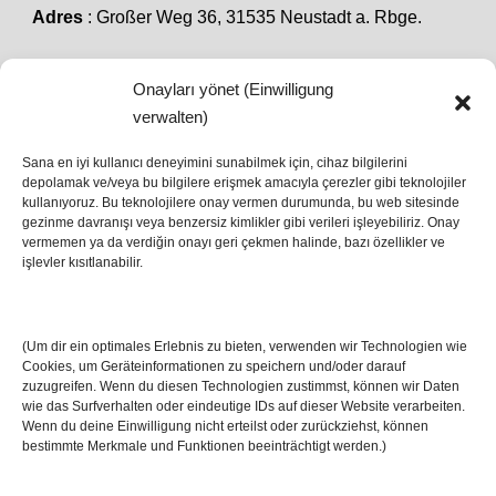
Adres
: Großer Weg 36, 31535 Neustadt a. Rbge.
Onayları yönet (Einwilligung
SON HABERLER
verwalten)
Sana en iyi kullanıcı deneyimini sunabilmek için, cihaz bilgilerini
depolamak ve/veya bu bilgilere erişmek amacıyla çerezler gibi teknolojiler
İstanbul’da Avrupa Ligi Finali: Freiburg ve Aston
kullanıyoruz. Bu teknolojilere onay vermen durumunda, bu web sitesinde
Villa Boğaz’da Tarih Yazmaya Hazırlanıyor
gezinme davranışı veya benzersiz kimlikler gibi verileri işleyebiliriz. Onay
08 May 2026
vermemen ya da verdiğin onayı geri çekmen halinde, bazı özellikler ve
işlevler kısıtlanabilir.
Romanya Futbolunun Efsane İsmi Mircea
Lucescu Hayatını Kaybetti
(Um dir ein optimales Erlebnis zu bieten, verwenden wir Technologien wie
17 Nis 2026
Cookies, um Geräteinformationen zu speichern und/oder darauf
zuzugreifen. Wenn du diesen Technologien zustimmst, können wir Daten
wie das Surfverhalten oder eindeutige IDs auf dieser Website verarbeiten.
Wenn du deine Einwilligung nicht erteilst oder zurückziehst, können
bestimmte Merkmale und Funktionen beeinträchtigt werden.)