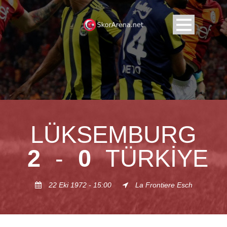
LÜKSEMBURG
2
-
0
TÜRKIYE
22 Eki 1972 - 15:00
La Frontiere Esch