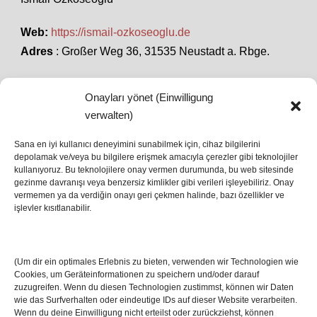
Web:
https://ismail-ozkoseoglu.de
Adres
: Großer Weg 36, 31535 Neustadt a. Rbge.
Onayları yönet (Einwilligung
SON HABERLER
verwalten)
Sana en iyi kullanıcı deneyimini sunabilmek için, cihaz bilgilerini
depolamak ve/veya bu bilgilere erişmek amacıyla çerezler gibi teknolojiler
İstanbul’da Avrupa Ligi Finali: Freiburg ve Aston
kullanıyoruz. Bu teknolojilere onay vermen durumunda, bu web sitesinde
Villa Boğaz’da Tarih Yazmaya Hazırlanıyor
gezinme davranışı veya benzersiz kimlikler gibi verileri işleyebiliriz. Onay
08 May 2026
vermemen ya da verdiğin onayı geri çekmen halinde, bazı özellikler ve
işlevler kısıtlanabilir.
Romanya Futbolunun Efsane İsmi Mircea
Lucescu Hayatını Kaybetti
(Um dir ein optimales Erlebnis zu bieten, verwenden wir Technologien wie
17 Nis 2026
Cookies, um Geräteinformationen zu speichern und/oder darauf
zuzugreifen. Wenn du diesen Technologien zustimmst, können wir Daten
wie das Surfverhalten oder eindeutige IDs auf dieser Website verarbeiten.
Wenn du deine Einwilligung nicht erteilst oder zurückziehst, können