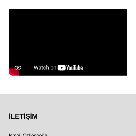
İLETIŞIM
İsmail Özköseoğlu