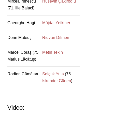
Mircea Irimescu
Hüseyin Çakıroğlu
(71. Ilie Balaci)
Gheorghe Hagi
Müjdat Yetkiner
Dorin Mateuţ
Rıdvan Dilmen
Marcel Coraş (75.
Metin Tekin
Marius Lăcătuş)
Rodion Cămătaru
Selçuk Yula
(75.
Iskender Günen
)
Video: