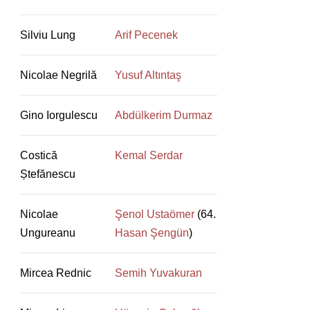
Silviu Lung
Arif Pecenek
Nicolae Negrilă
Yusuf Altıntaş
Gino Iorgulescu
Abdülkerim Durmaz
Costică
Kemal Serdar
Ștefănescu
Nicolae
Şenol Ustaömer
(64.
Ungureanu
Hasan Şengün
)
Mircea Rednic
Semih Yuvakuran