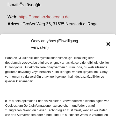
İsmail Özköseoğlu
Web:
https://ismail-ozkoseoglu.de
Adres
: Großer Weg 36, 31535 Neustadt a. Rbge.
Onayları yönet (Einwilligung
SON HABERLER
verwalten)
Sana en iyi kullanıcı deneyimini sunabilmek için, cihaz bilgilerini
depolamak ve/veya bu bilgilere erişmek amacıyla çerezler gibi teknolojiler
İstanbul’da Avrupa Ligi Finali: Freiburg ve Aston
kullanıyoruz. Bu teknolojilere onay vermen durumunda, bu web sitesinde
Villa Boğaz’da Tarih Yazmaya Hazırlanıyor
gezinme davranışı veya benzersiz kimlikler gibi verileri işleyebiliriz. Onay
08 May 2026
vermemen ya da verdiğin onayı geri çekmen halinde, bazı özellikler ve
işlevler kısıtlanabilir.
Romanya Futbolunun Efsane İsmi Mircea
Lucescu Hayatını Kaybetti
(Um dir ein optimales Erlebnis zu bieten, verwenden wir Technologien wie
17 Nis 2026
Cookies, um Geräteinformationen zu speichern und/oder darauf
zuzugreifen. Wenn du diesen Technologien zustimmst, können wir Daten
wie das Surfverhalten oder eindeutige IDs auf dieser Website verarbeiten.