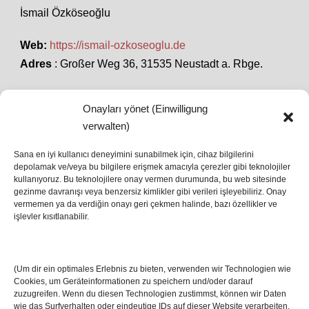
İsmail Özköseoğlu
Web:
https://ismail-ozkoseoglu.de
Adres
: Großer Weg 36, 31535 Neustadt a. Rbge.
Onayları yönet (Einwilligung
SON HABERLER
verwalten)
Sana en iyi kullanıcı deneyimini sunabilmek için, cihaz bilgilerini
depolamak ve/veya bu bilgilere erişmek amacıyla çerezler gibi teknolojiler
İstanbul’da Avrupa Ligi Finali: Freiburg ve Aston
kullanıyoruz. Bu teknolojilere onay vermen durumunda, bu web sitesinde
Villa Boğaz’da Tarih Yazmaya Hazırlanıyor
gezinme davranışı veya benzersiz kimlikler gibi verileri işleyebiliriz. Onay
08 May 2026
vermemen ya da verdiğin onayı geri çekmen halinde, bazı özellikler ve
işlevler kısıtlanabilir.
Romanya Futbolunun Efsane İsmi Mircea
Lucescu Hayatını Kaybetti
(Um dir ein optimales Erlebnis zu bieten, verwenden wir Technologien wie
17 Nis 2026
Cookies, um Geräteinformationen zu speichern und/oder darauf
zuzugreifen. Wenn du diesen Technologien zustimmst, können wir Daten
wie das Surfverhalten oder eindeutige IDs auf dieser Website verarbeiten.