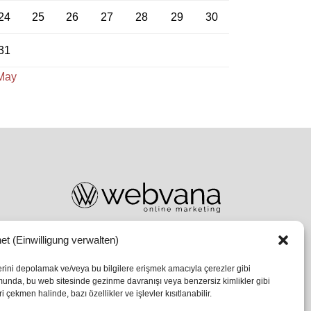
24
25
26
27
28
29
30
31
May
et (Einwilligung verwalten)
lerini depolamak ve/veya bu bilgilere erişmek amacıyla çerezler gibi
umunda, bu web sitesinde gezinme davranışı veya benzersiz kimlikler gibi
 çekmen halinde, bazı özellikler ve işlevler kısıtlanabilir.