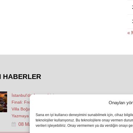
« 
N HABERLER
İstanbul’da Avrupa Ligi
Finali: Freiburg ve Aston
Onayları yön
Villa Boğaz’da Tarih
Sana en iyi kullanıcı deneyimini sunabilmek için, cihaz bilgi
Yazmaya Hazırlanıyor
teknolojiler kullanıyoruz. Bu teknolojilere onay vermen dur
08 May 2026
verileri işleyebiliriz. Onay vermemen ya da verdiğin onayı geri