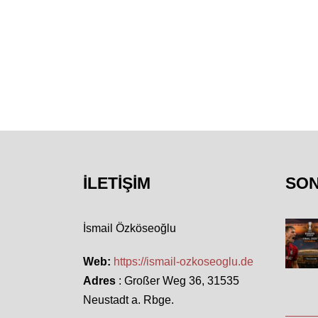
İLETIŞIM
SO
İsmail Özköseoğlu
Web:
https://ismail-ozkoseoglu.de
Adres
: Großer Weg 36, 31535
Neustadt a. Rbge.