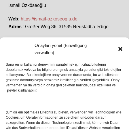
İsmail Özköseoğlu
Web:
https://ismail-ozkoseoglu.de
Adres
: Großer Weg 36, 31535 Neustadt a. Rbge.
Onayları yönet (Einwilligung
SON HABERLER
verwalten)
Sana en iyi kullanıcı deneyimini sunabilmek için, cihaz bilgilerini
depolamak ve/veya bu bilgilere erişmek amacıyla çerezler gibi teknolojiler
İstanbul’da Avrupa Ligi Finali: Freiburg ve Aston
kullanıyoruz. Bu teknolojilere onay vermen durumunda, bu web sitesinde
Villa Boğaz’da Tarih Yazmaya Hazırlanıyor
gezinme davranışı veya benzersiz kimlikler gibi verileri işleyebiliriz. Onay
08 May 2026
vermemen ya da verdiğin onayı geri çekmen halinde, bazı özellikler ve
işlevler kısıtlanabilir.
Romanya Futbolunun Efsane İsmi Mircea
Lucescu Hayatını Kaybetti
(Um dir ein optimales Erlebnis zu bieten, verwenden wir Technologien wie
17 Nis 2026
Cookies, um Geräteinformationen zu speichern und/oder darauf
zuzugreifen. Wenn du diesen Technologien zustimmst, können wir Daten
wie das Surfverhalten oder eindeutige IDs auf dieser Website verarbeiten.