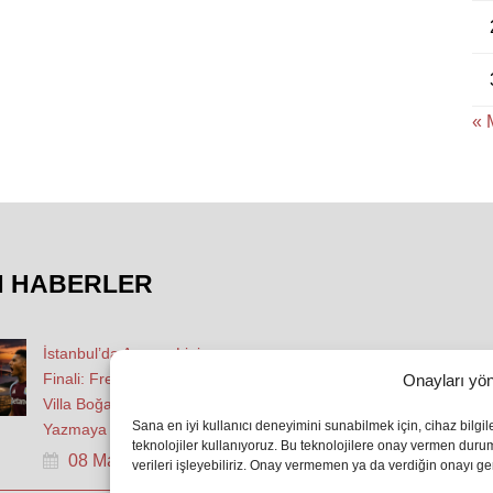
« 
N HABERLER
İstanbul’da Avrupa Ligi
Finali: Freiburg ve Aston
Onayları yön
Villa Boğaz’da Tarih
Sana en iyi kullanıcı deneyimini sunabilmek için, cihaz bilgi
Yazmaya Hazırlanıyor
teknolojiler kullanıyoruz. Bu teknolojilere onay vermen dur
08 May 2026
verileri işleyebiliriz. Onay vermemen ya da verdiğin onayı geri