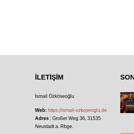
İLETIŞIM
SO
İsmail Özköseoğlu
Web:
https://ismail-ozkoseoglu.de
Adres
: Großer Weg 36, 31535
Neustadt a. Rbge.