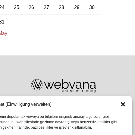
24
25
26
27
28
29
30
31
May
et (Einwilligung verwalten)
lerini depolamak ve/veya bu bilgilere erişmek amacıyla çerezler gibi
umunda, bu web sitesinde gezinme davranışı veya benzersiz kimlikler gibi
 çekmen halinde, bazı özellikler ve işlevler kısıtlanabilir.