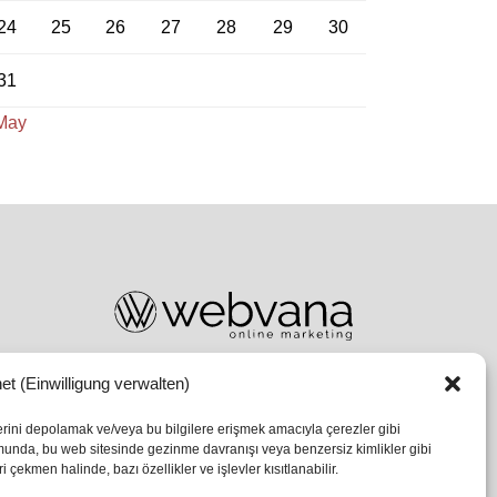
24
25
26
27
28
29
30
31
May
et (Einwilligung verwalten)
lerini depolamak ve/veya bu bilgilere erişmek amacıyla çerezler gibi
umunda, bu web sitesinde gezinme davranışı veya benzersiz kimlikler gibi
 çekmen halinde, bazı özellikler ve işlevler kısıtlanabilir.