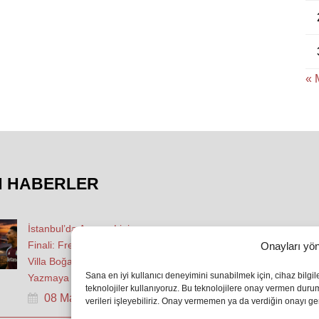
« 
N HABERLER
İstanbul’da Avrupa Ligi
Finali: Freiburg ve Aston
Onayları yön
Villa Boğaz’da Tarih
Sana en iyi kullanıcı deneyimini sunabilmek için, cihaz bilgi
Yazmaya Hazırlanıyor
teknolojiler kullanıyoruz. Bu teknolojilere onay vermen dur
08 May 2026
verileri işleyebiliriz. Onay vermemen ya da verdiğin onayı geri