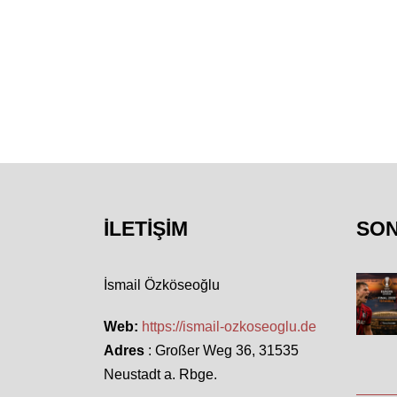
İLETIŞIM
SO
İsmail Özköseoğlu
Web:
https://ismail-ozkoseoglu.de
Adres
: Großer Weg 36, 31535
Neustadt a. Rbge.