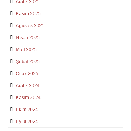
Aralık 2025
Kasım 2025
Ağustos 2025
Nisan 2025
Mart 2025
Şubat 2025
Ocak 2025
Aralık 2024
Kasım 2024
Ekim 2024
Eylül 2024