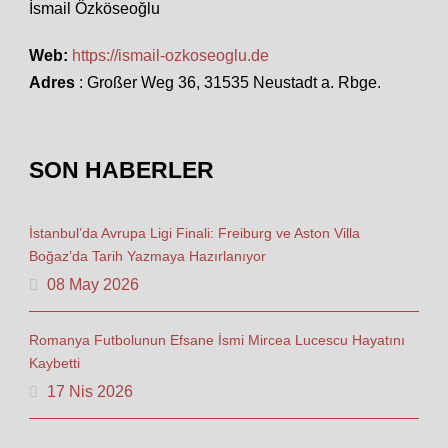
İsmail Özköseoğlu
Web:
https://ismail-ozkoseoglu.de
Adres
: Großer Weg 36, 31535 Neustadt a. Rbge.
SON HABERLER
İstanbul’da Avrupa Ligi Finali: Freiburg ve Aston Villa
Boğaz’da Tarih Yazmaya Hazırlanıyor
08 May 2026
Romanya Futbolunun Efsane İsmi Mircea Lucescu Hayatını
Kaybetti
17 Nis 2026