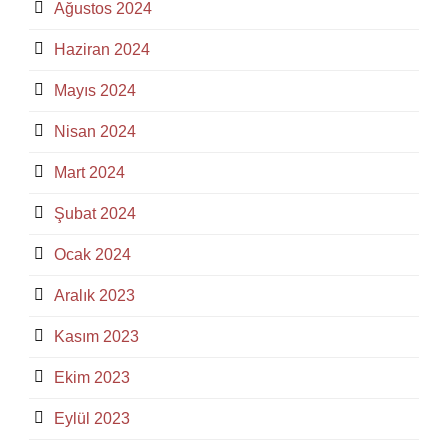
Ağustos 2024
Haziran 2024
Mayıs 2024
Nisan 2024
Mart 2024
Şubat 2024
Ocak 2024
Aralık 2023
Kasım 2023
Ekim 2023
Eylül 2023