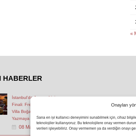
« 
N HABERLER
İstanbul’da Avrupa Ligi
Finali: Freiburg ve Aston
Onayları yön
Villa Boğaz’da Tarih
Sana en iyi kullanıcı deneyimini sunabilmek için, cihaz bilgi
Yazmaya Hazırlanıyor
teknolojiler kullanıyoruz. Bu teknolojilere onay vermen dur
08 May 2026
verileri işleyebiliriz. Onay vermemen ya da verdiğin onayı geri