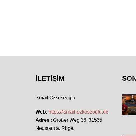
İLETIŞIM
SO
İsmail Özköseoğlu
Web:
https://ismail-ozkoseoglu.de
Adres
: Großer Weg 36, 31535
Neustadt a. Rbge.