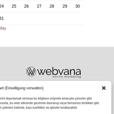
24
25
26
27
28
29
30
31
May
et (Einwilligung verwalten)
lerini depolamak ve/veya bu bilgilere erişmek amacıyla çerezler gibi
umunda, bu web sitesinde gezinme davranışı veya benzersiz kimlikler gibi
 çekmen halinde, bazı özellikler ve işlevler kısıtlanabilir.