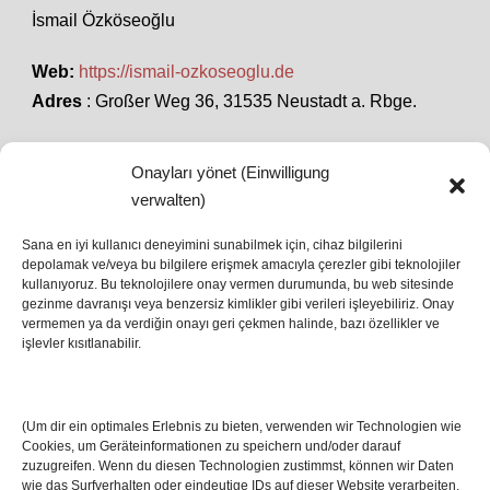
İsmail Özköseoğlu
Web:
https://ismail-ozkoseoglu.de
Adres
: Großer Weg 36, 31535 Neustadt a. Rbge.
Onayları yönet (Einwilligung
SON HABERLER
verwalten)
Sana en iyi kullanıcı deneyimini sunabilmek için, cihaz bilgilerini
depolamak ve/veya bu bilgilere erişmek amacıyla çerezler gibi teknolojiler
İstanbul’da Avrupa Ligi Finali: Freiburg ve Aston
kullanıyoruz. Bu teknolojilere onay vermen durumunda, bu web sitesinde
Villa Boğaz’da Tarih Yazmaya Hazırlanıyor
gezinme davranışı veya benzersiz kimlikler gibi verileri işleyebiliriz. Onay
08 May 2026
vermemen ya da verdiğin onayı geri çekmen halinde, bazı özellikler ve
işlevler kısıtlanabilir.
Romanya Futbolunun Efsane İsmi Mircea
Lucescu Hayatını Kaybetti
(Um dir ein optimales Erlebnis zu bieten, verwenden wir Technologien wie
17 Nis 2026
Cookies, um Geräteinformationen zu speichern und/oder darauf
zuzugreifen. Wenn du diesen Technologien zustimmst, können wir Daten
wie das Surfverhalten oder eindeutige IDs auf dieser Website verarbeiten.